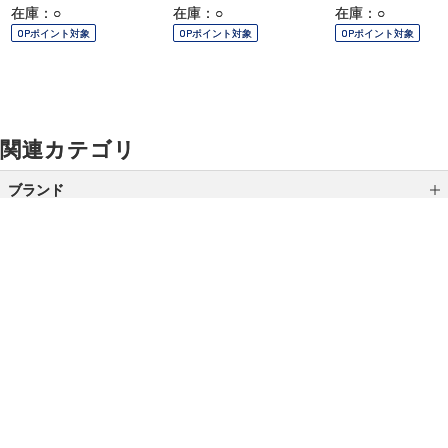
在庫：○
在庫：○
在庫：○
OPポイント対象
OPポイント対象
OPポイント対象
関連カテゴリ
ブランド
ローラアシュレイ
中川政七商店
生活の木
ご利用ガイド
よくあるご質問
お問い合わせ
ニコライバーグマン
オンラインショッピングに関する電話でのお問い合わせ
Ｖ＆Ａ
0120-185-550
ランバン コレクション
受付時間 10:00〜18:00（休業日を除く）