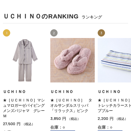
ＵＣＨＩＮＯのRANKING
ランキング
1
2
3
ＵＣＨＩＮＯ
ＵＣＨＩＮＯ
ＵＣＨＩＮＯ
★［ＵＣＨＩＮＯ］マシ
★［ＵＣＨＩＮＯ］ タ
★［ＵＣＨＩＮＯ
ュマロガーゼパイピング
オルサンダルスリッパ
トレッチカラース
メンズパジャマ グレー
「リラックス」ピンク
プブルー
Ｍ
3,850
2,200
円
円
（税込）
（税込）
27,500
円
（税込）
在庫：○
在庫：○