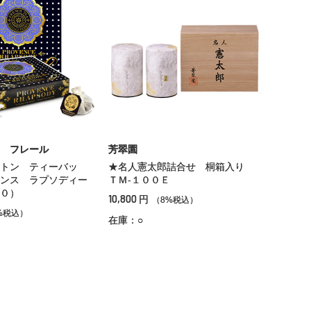
 フレール
芳翠園
トン ティーバッ
★名人憲太郎詰合せ 桐箱入り
ンス ラプソディー
ＴＭ‐１００Ｅ
０）
10,800
円
（8%税込）
%税込）
在庫：○