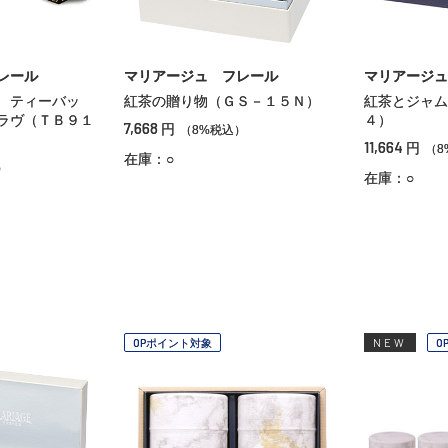
レール
マリアージュ フレール
マリアージュ
 ティーバッ
紅茶の贈り物（ＧＳ－１５Ｎ）
紅茶とジャム
ラヴ（ＴＢ９１
４）
7,668
円
（8%税込）
11,664
円
（8
在庫：○
）
在庫：○
OPポイント対象
NEW
O