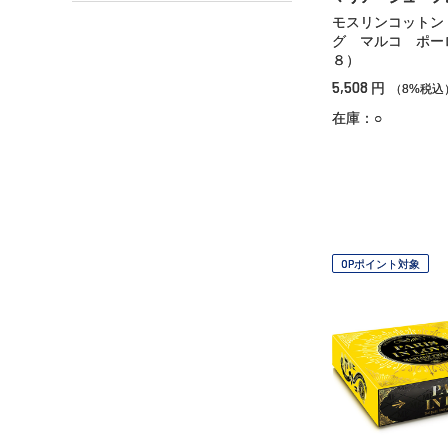
モスリンコットン
グ マルコ ポー
８）
5,508
円
（8%税込
在庫：○
OPポイント対象