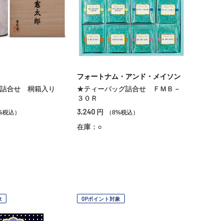
フォートナム・アンド・メイソン
郎詰合せ 桐箱入り
★ティーバッグ詰合せ ＦＭＢ－
３０Ｒ
3,240
円
%税込）
（8%税込）
在庫：○
象
OPポイント対象