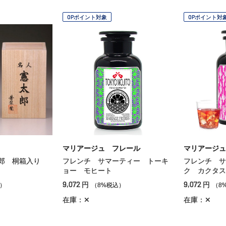
OPポイント対象
OPポイント対
マリアージュ フレール
マリアージュ
太郎 桐箱入り
フレンチ サマーティー トーキ
フレンチ サ
ョー モヒート
ク カクタス
9,072
9,072
円
円
）
（8%税込）
（8
在庫：✕
在庫：✕