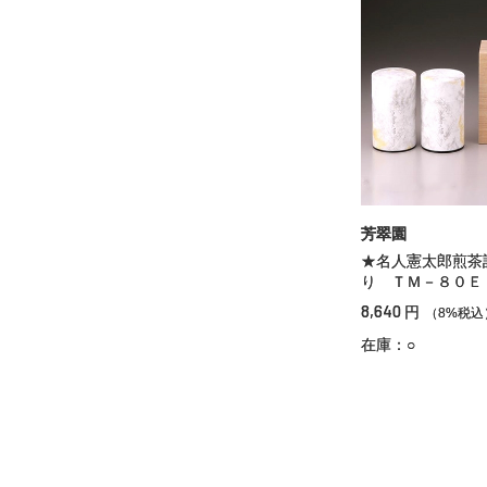
芳翠園
★名人憲太郎煎茶
り ＴＭ－８０Ｅ
8,640
円
（8%税込
在庫：○