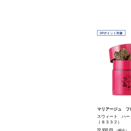
OPポイント対象
マリアージュ フ
スウィート ハー
Ｊ８３３２）
12,100
円
（税込）