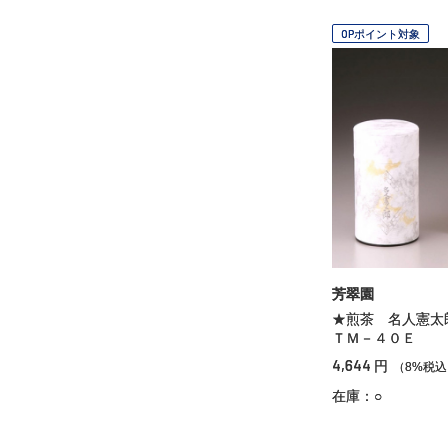
OPポイント対象
芳翠園
★煎茶 名人憲
ＴＭ－４０Ｅ
4,644
円
（8%税込
在庫：○