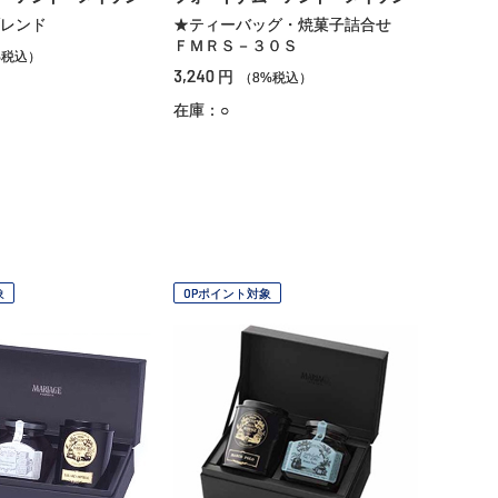
レンド
★ティーバッグ・焼菓子詰合せ
ＦＭＲＳ－３０Ｓ
%税込）
3,240
円
（8%税込）
在庫：○
象
OPポイント対象