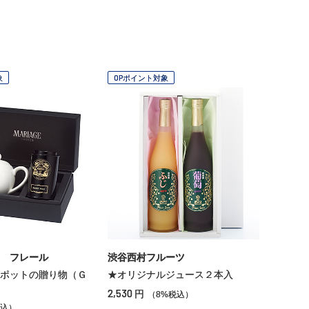
象
OPポイント対象
 フレール
渋谷西村フルーツ
ポットの贈り物（Ｇ
★オリジナルジュース２本入
2,530
円
（8%税込）
込）