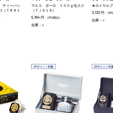
 ティーバッ
マルコ ポーロ １００ｇ缶入り
★ロイヤルブ
ロ（ＴＢ９１
（ＴＪ９１８）
3,132
円
（8
5,184
円
（8%税込）
在庫：○
）
在庫：○
OPポイント対象
OPポイント対