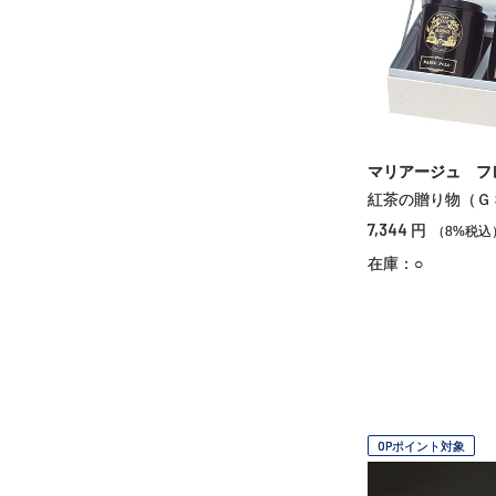
マリアージュ フ
紅茶の贈り物（Ｇ
7,344
円
（8%税込
在庫：○
OPポイント対象