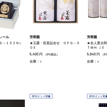
レール
芳翠園
芳翠園
Ｓ－１５２Ｎ）
★玉露・煎茶詰合せ ＯＰＧ－５
★名人憲太
０Ｅ
ＴＭＨ‐ＪＥ
）
5,400
5,940
円
円
（8%税込）
（8
在庫：○
在庫：○
OPポイント対象
OPポイント対