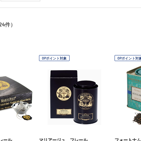
24
件）
OPポイント対象
OPポイント対
レール
マリアージュ フレール
フォートナム