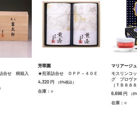
芳翠園
マリアージュ
詰合せ 桐箱入
★煎茶詰合せ ＯＰＰ－４０Ｅ
モスリンコッ
グ プロヴァ
4,320
円
（8%税込）
（ＴＢ８８８
）
在庫：○
6,696
円
（8
在庫：○