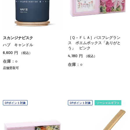
［Ｑ－ＦＬＡ］バスフレグラン
スカンジナビスク
ス ポエムボックス「ありがと
ハブ キャンドル
う」 ピンク
6,600
円
（税込）
4,180
円
（税込）
在庫：○
在庫：○
店舗受取可
OPポイント対象
OPポイント対象
ソーシャルギフト