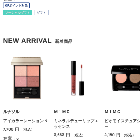
OPポイント対象
ソーシャルギフト
ギフト
NEW ARRIVAL
新着商品
ルナソル
ＭｉＭＣ
ＭｉＭＣ
アイカラーレーションＮ
ミネラルデューリップエ
ビオモイスチュア
ッセンス
ー
7,700
円
（税込）
3,663
4,180
円
円
（税込）
（税込）
在庫：○