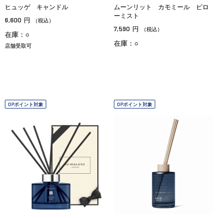
ヒュッゲ キャンドル
ムーンリット カモミール ピロ
ーミスト
6,600
円
（税込）
7,590
円
（税込）
在庫：○
在庫：○
店舗受取可
OPポイント対象
OPポイント対象