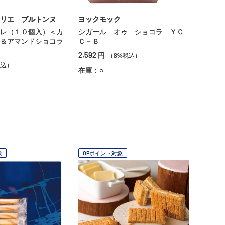
リエ ブルトンヌ
ヨックモック
レ（１０個入）＜カ
シガール オゥ ショコラ ＹＣ
＆アマンドショコラ
Ｃ－Ｂ
2,592
円
（8%税込）
税込）
在庫：○
象
OPポイント対象