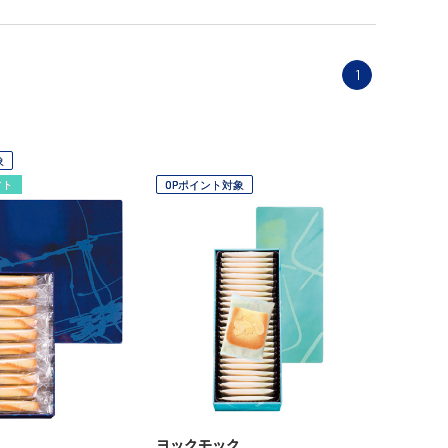
1
象
フト
OPポイント対象
ヨックモック