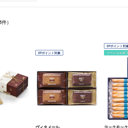
3
件）
OPポイント対
OPポイント対象
ソーシャルギ
ヴィタメール
ヨックモック