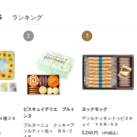
G
ランキング
2
3
ビスキュイテリエ ブルト
ヨックモック
ンヌ
４種２６
アソルティモンドゥビスキ
ュイ ＹＡＢ−ＡＳ
ブルターニュ クッキーア
ソルティ＜缶＞ ＢＳ−２
3,240
円
）
（8%税込）
４Ｂ