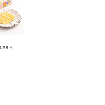
１０ＢＮ
）