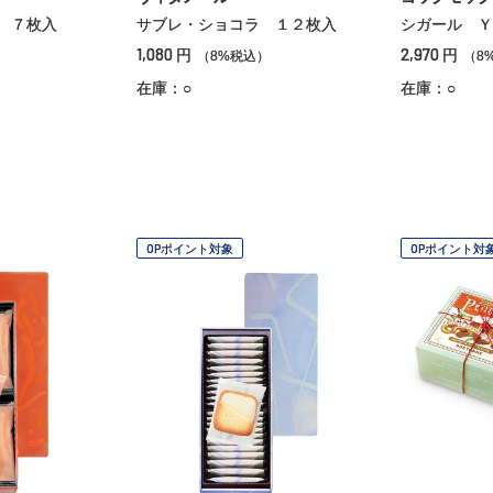
 ７枚入
サブレ・ショコラ １２枚入
シガール Ｙ
1,080
2,970
円
円
（8%税込）
（8
在庫：○
在庫：○
OPポイント対象
OPポイント対