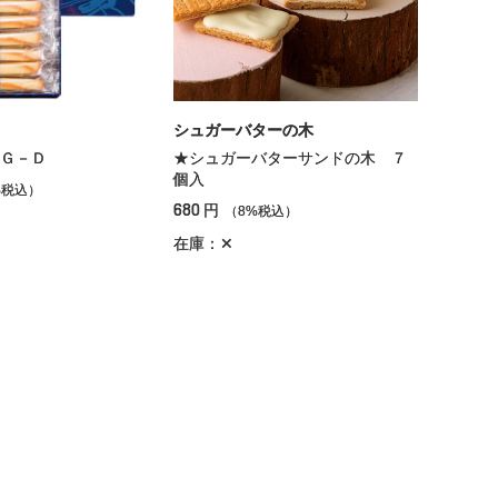
シュガーバターの木
Ｇ－Ｄ
★シュガーバターサンドの木 ７
個入
%税込）
680
円
（8%税込）
在庫：✕