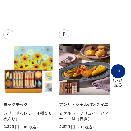
4
5
もっと
見る
ヨックモック
アンリ・シャルパンティエ
カドードゥレテ（４種３６
☆タルト・フリュイ・アソ
枚入り）
ート Ｍ（春夏）
4,320
4,320
円
円
（8%税込）
（8%税込）