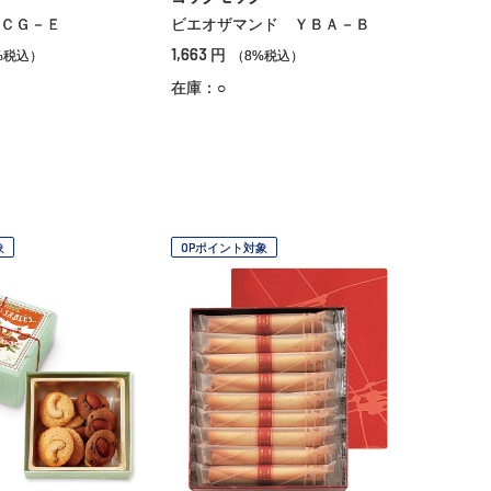
ＣＧ－Ｅ
ビエオザマンド ＹＢＡ－Ｂ
1,663
円
%税込）
（8%税込）
在庫：○
象
OPポイント対象