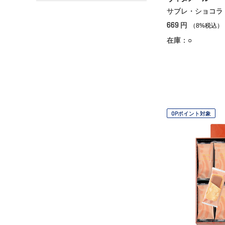
サブレ・ショコラ
669
円
（8%税込）
在庫：○
OPポイント対象