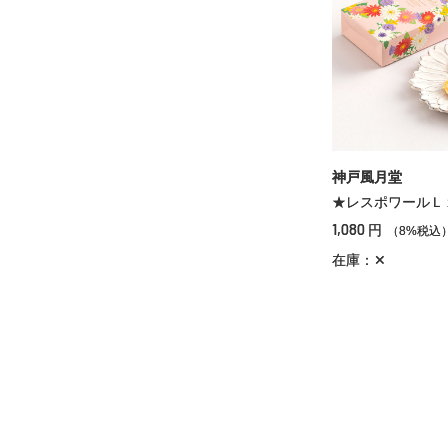
神戸風月堂
★レスポワールＬ
1,080
円
（8%税込
在庫：✕