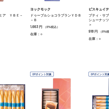
ヨックモック
ビスキュイテ
ミア ＹＢＥ－
ドゥーブルショコラブランＹＤＢ
プティ・サブ
－Ｂ
シューナッツ
＞
1,663
円
）
（8%税込）
918
円
（8%
在庫：○
在庫：○
OPポイント対象
OPポイント対