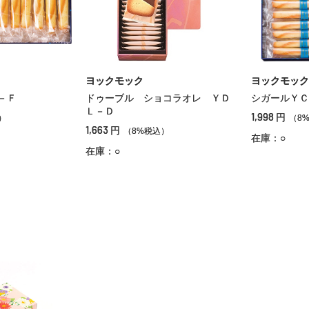
ヨックモック
ヨックモック
－Ｆ
ドゥーブル ショコラオレ ＹＤ
シガールＹＣ
Ｌ－Ｄ
1,998
円
）
（8
1,663
円
（8%税込）
在庫：○
在庫：○