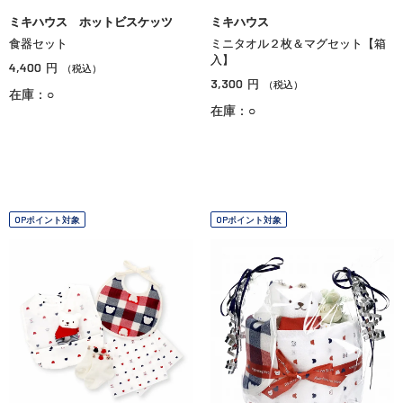
ミキハウス ホットビスケッツ
ミキハウス
食器セット
ミニタオル２枚＆マグセット【箱
入】
4,400
円
（税込）
3,300
円
（税込）
在庫：○
在庫：○
OPポイント対象
OPポイント対象