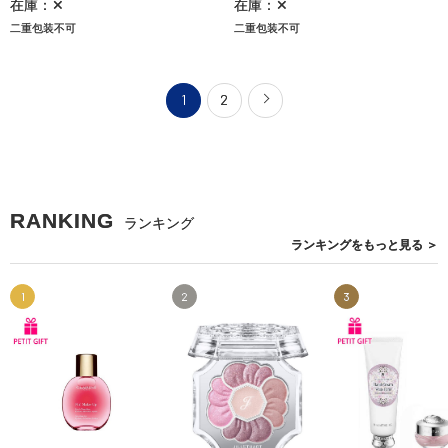
在庫：✕
在庫：✕
二重包装不可
二重包装不可
1
2
RANKING
ランキング
ランキングを
もっと見る
＞
1
2
3