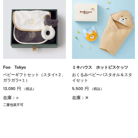
Foo Tokyo
ミキハウス ホットビスケッツ
ベビーギフトセット（スタイ×２、
おくるみベビーバスタオル＆スタ
ガラガラ×１）
イセット
13,090
5,500
円
円
（税込）
（税込）
在庫：○
在庫：✕
二重包装不可