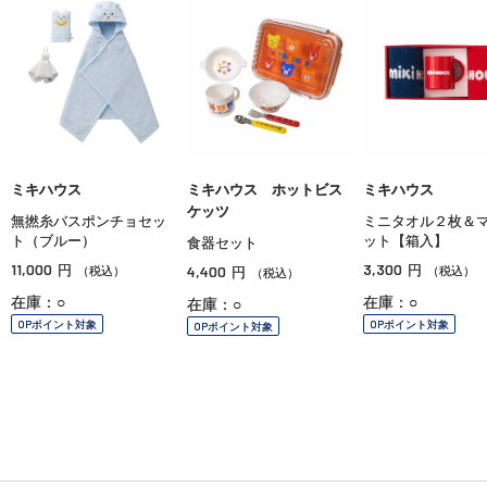
ミキハウス
ミキハウス ホットビス
ミキハウス
ケッツ
無撚糸バスポンチョセッ
ミニタオル２枚＆
ト（ブルー）
ット【箱入】
食器セット
11,000
3,300
円
4,400
円
（税込）
円
（税込）
（税込）
在庫：○
在庫：○
在庫：○
OPポイント対象
OPポイント対象
OPポイント対象