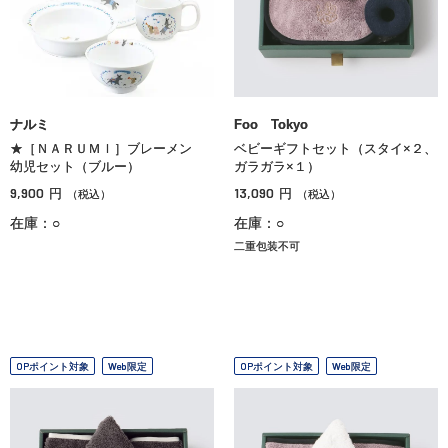
ナルミ
Foo Tokyo
★［ＮＡＲＵＭＩ］ブレーメン
ベビーギフトセット（スタイ×２、
幼児セット（ブルー）
ガラガラ×１）
9,900
13,090
円
円
（税込）
（税込）
在庫：○
在庫：○
二重包装不可
OPポイント対象
Web限定
OPポイント対象
Web限定