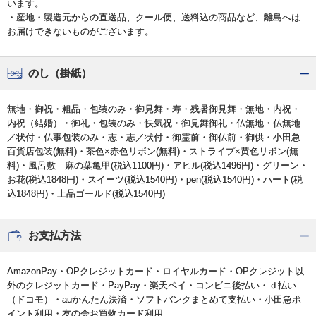
います。
・産地・製造元からの直送品、クール便、送料込の商品など、離島へは
お届けできないものがございます。
のし（掛紙）
無地・御祝・粗品・包装のみ・御見舞・寿・残暑御見舞・無地・内祝・
内祝（結婚）・御礼・包装のみ・快気祝・御見舞御礼・仏無地・仏無地
／状付・仏事包装のみ・志・志／状付・御霊前・御仏前・御供・小田急
百貨店包装(無料)・茶色×赤色リボン(無料)・ストライプ×黄色リボン(無
料)・風呂敷 麻の葉亀甲(税込1100円)・アヒル(税込1496円)・グリーン・
お花(税込1848円)・スイーツ(税込1540円)・pen(税込1540円)・ハート(税
込1848円)・上品ゴールド(税込1540円)
お支払方法
AmazonPay・OPクレジットカード・ロイヤルカード・OPクレジット以
外のクレジットカード・PayPay・楽天ペイ・コンビニ後払い・ｄ払い
（ドコモ）・auかんたん決済・ソフトバンクまとめて支払い・小田急ポ
イント利用・友の会お買物カード利用