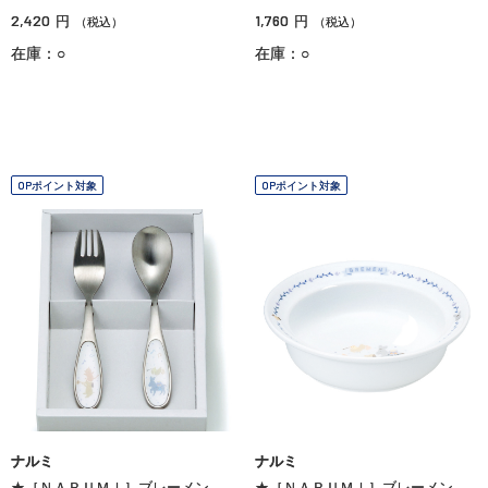
2,420
1,760
円
円
（税込）
（税込）
在庫：○
在庫：○
OPポイント対象
OPポイント対象
ナルミ
ナルミ
★［ＮＡＲＵＭＩ］ブレーメン
★［ＮＡＲＵＭＩ］ブレーメン