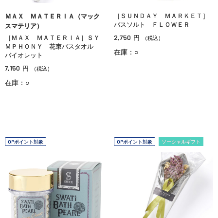
［ＳＵＮＤＡＹ ＭＡＲＫＥＴ］
ＭＡＸ ＭＡＴＥＲＩＡ（マック
バスソルト ＦＬＯＷＥＲ
スマテリア）
2,750
［ＭＡＸ ＭＡＴＥＲＩＡ］ＳＹ
円
（税込）
ＭＰＨＯＮＹ 花束バスタオル
在庫：○
バイオレット
7,150
円
（税込）
在庫：○
OPポイント対象
OPポイント対象
ソーシャルギフト