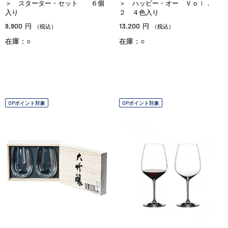
＞ スターター・セット ６個
＞ ハッピー・オー Ｖｏｌ．
入り
２ ４色入り
9,900
13,200
円
円
（税込）
（税込）
在庫：○
在庫：○
OPポイント対象
OPポイント対象