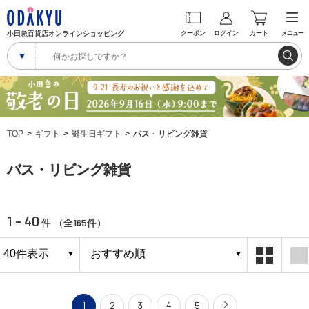
小田急百貨店オンラインショッピング
クーポン
ログイン
カート
メニュー
TOP
ギフト
誕生日ギフト
バス・リビング雑貨
バス・リビング雑貨
1 - 40
165
件 （全
件）
1
2
3
4
5