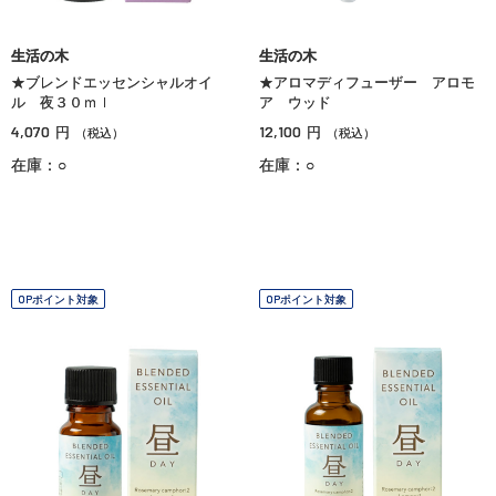
生活の木
生活の木
★ブレンドエッセンシャルオイ
★アロマディフューザー アロモ
ル 夜３０ｍｌ
ア ウッド
4,070
12,100
円
円
（税込）
（税込）
在庫：○
在庫：○
OPポイント対象
OPポイント対象