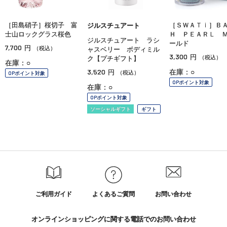
［田島硝子］桜切子 富
［ＳＷＡＴｉ］Ｂ
ジルスチュアート
士山ロックグラス桜色
Ｈ ＰＥＡＲＬ 
ジルスチュアート ラシ
ールド
7,700
円
（税込）
ャスベリー ボディミル
3,300
円
（税込）
ク【プチギフト】
在庫：○
3,520
在庫：○
円
（税込）
OPポイント対象
OPポイント対象
在庫：○
OPポイント対象
ソーシャルギフト
ギフト
ご利用ガイド
よくあるご質問
お問い合わせ
オンラインショッピングに関する電話でのお問い合わせ