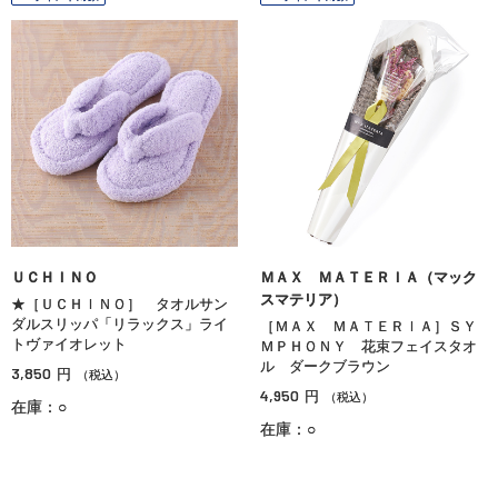
ＵＣＨＩＮＯ
ＭＡＸ ＭＡＴＥＲＩＡ（マック
スマテリア）
★［ＵＣＨＩＮＯ］ タオルサン
ダルスリッパ「リラックス」ライ
［ＭＡＸ ＭＡＴＥＲＩＡ］ＳＹ
トヴァイオレット
ＭＰＨＯＮＹ 花束フェイスタオ
ル ダークブラウン
3,850
円
（税込）
4,950
円
（税込）
在庫：○
在庫：○