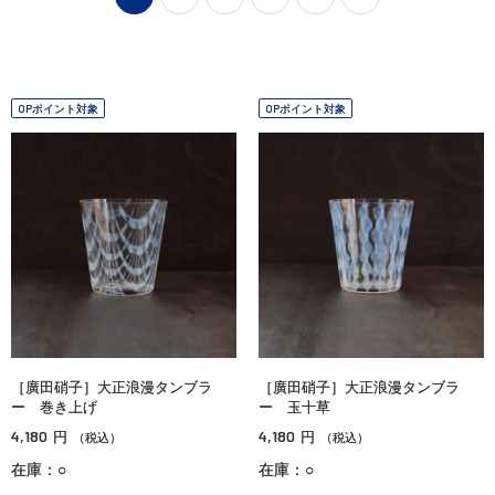
OPポイント対象
OPポイント対象
［廣田硝子］大正浪漫タンブラ
［廣田硝子］大正浪漫タンブラ
ー 巻き上げ
ー 玉十草
4,180
4,180
円
円
（税込）
（税込）
在庫：○
在庫：○