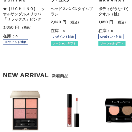
ＵＣＨＩＮＯ
ラ・カスタ
ＭＡＫＡＮＡＩ
★［ＵＣＨＩＮＯ］ タ
ヘッドスパバスタイムブ
ボディがうなづく
オルサンダルスリッパ
ラシ
タオル（桃）
「リラックス」ピンク
2,640
1,650
円
円
（税込）
（税込）
3,850
円
（税込）
在庫：○
在庫：○
在庫：○
OPポイント対象
OPポイント対象
OPポイント対象
ソーシャルギフト
ソーシャルギフト
NEW ARRIVAL
新着商品