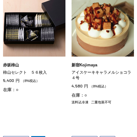
赤坂柿山
新宿Kojimaya
柿山セレクト ５６枚入
アイスケーキキャラメルショコラ
４号
5,400
円
（8%税込）
4,580
円
（8%税込）
在庫：○
在庫：○
送料込冷凍
二重包装不可