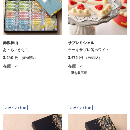
赤坂柿山
サブレミシェル
あ・ら・かしこ
ケーキサブレ缶ホワイト
3,240
3,672
円
円
（8%税込）
（8%税込）
在庫：○
在庫：○
二重包装不可
OPポイント対象
OPポイント対象