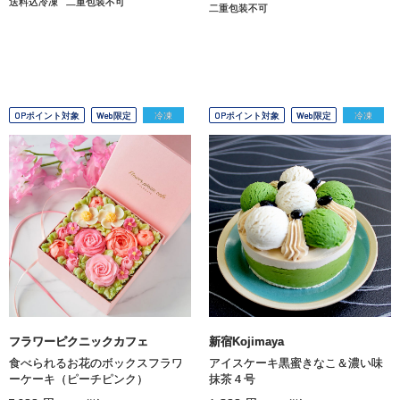
送料込冷凍
二重包装不可
二重包装不可
OPポイント対象
Web限定
冷凍
OPポイント対象
Web限定
冷凍
フラワーピクニックカフェ
新宿Kojimaya
食べられるお花のボックスフラワ
アイスケーキ黒蜜きなこ＆濃い味
ーケーキ（ピーチピンク）
抹茶４号