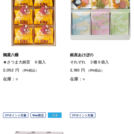
鶴屋八幡
銀座あけぼの
★さつま大納言 ６個入
それぞれ ３種９袋入
2,052
2,160
円
円
（8%税込）
（8%税込）
在庫：○
在庫：○
OPポイント対象
Web限定
冷凍
OPポイント対象