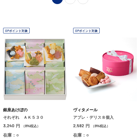
OPポイント対象
OPポイント対象
銀座あけぼの
ヴィタメール
それぞれ ＡＫ５３０
アプレ・デリス８個入
3,240
2,592
円
円
（8%税込）
（8%税込）
在庫：○
在庫：○