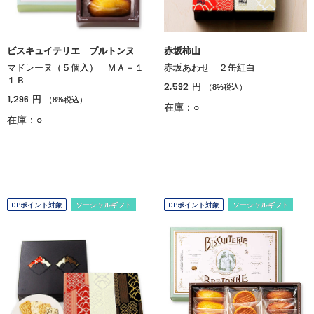
ビスキュイテリエ ブルトンヌ
赤坂柿山
マドレーヌ（５個入） ＭＡ－１
赤坂あわせ ２缶紅白
１Ｂ
2,592
円
（8%税込）
1,296
円
（8%税込）
在庫：○
在庫：○
OPポイント対象
ソーシャルギフト
OPポイント対象
ソーシャルギフト