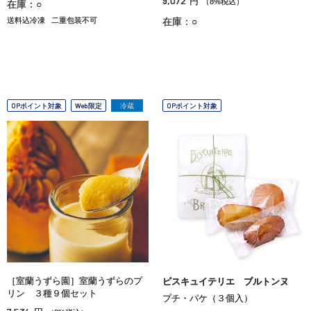
9,072
円
（8%税込）
在庫：○
送料込冷凍
二重包装不可
在庫：○
OPポイント対象
Web限定
冷蔵
OPポイント対象
［室蘭うずら園］室蘭うずらのプ
ビスキュイテリエ ブルトンヌ
リン ３種９個セット
プチ・パケ（３個入）