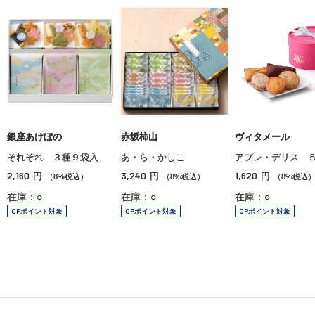
銀座あけぼの
赤坂柿山
ヴィタメール
それぞれ ３種９袋入
あ・ら・かしこ
アプレ・デリス 
2,160
3,240
1,620
円
円
円
（8%税込）
（8%税込）
（8%税込
在庫：○
在庫：○
在庫：○
OPポイント対象
OPポイント対象
OPポイント対象