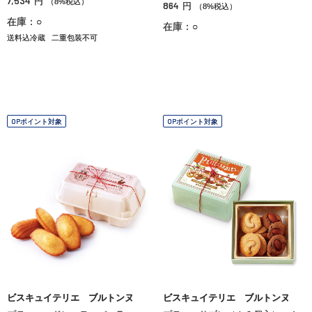
7,534
円
（8%税込）
864
円
（8%税込）
在庫：○
在庫：○
送料込冷蔵
二重包装不可
OPポイント対象
OPポイント対象
ビスキュイテリエ ブルトンヌ
ビスキュイテリエ ブルトンヌ