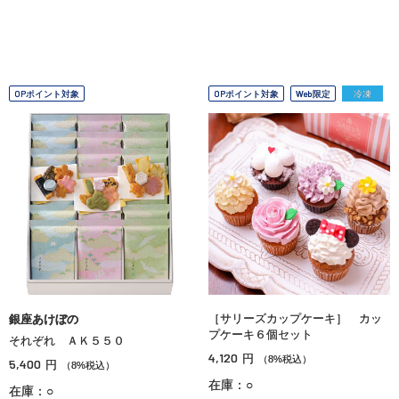
OPポイント対象
OPポイント対象
Web限定
冷凍
［サリーズカップケーキ］ カッ
銀座あけぼの
プケーキ６個セット
それぞれ ＡＫ５５０
4,120
円
（8%税込）
5,400
円
（8%税込）
在庫：○
在庫：○