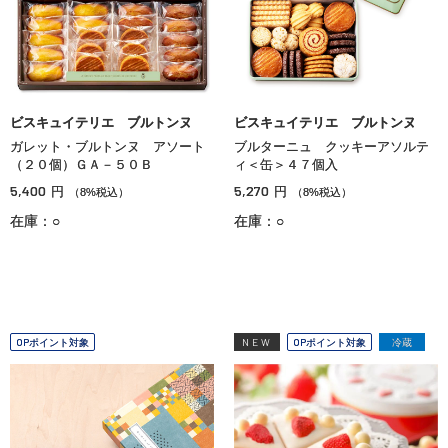
ビスキュイテリエ ブルトンヌ
ビスキュイテリエ ブルトンヌ
ガレット・ブルトンヌ アソート
ブルターニュ クッキーアソルテ
（２０個）ＧＡ－５０Ｂ
ィ＜缶＞４７個入
5,400
5,270
円
円
（8%税込）
（8%税込）
在庫：○
在庫：○
OPポイント対象
NEW
OPポイント対象
冷蔵