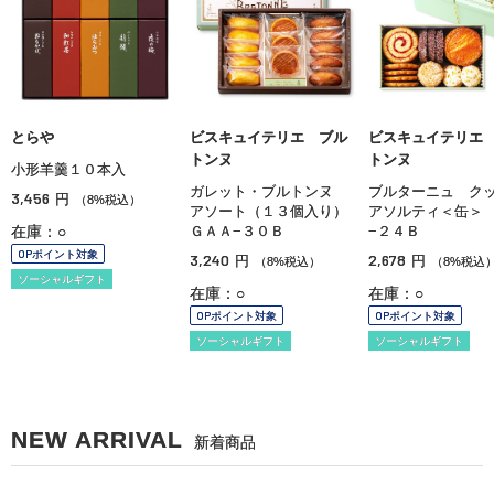
とらや
ビスキュイテリエ ブル
ビスキュイテリエ
トンヌ
トンヌ
小形羊羹１０本入
ガレット・ブルトンヌ
ブルターニュ ク
3,456
円
（8%税込）
アソート（１３個入り）
アソルティ＜缶＞
在庫：○
ＧＡＡ−３０Ｂ
−２４Ｂ
OPポイント対象
3,240
2,678
円
円
（8%税込）
（8%税込
ソーシャルギフト
在庫：○
在庫：○
OPポイント対象
OPポイント対象
ソーシャルギフト
ソーシャルギフト
NEW ARRIVAL
新着商品