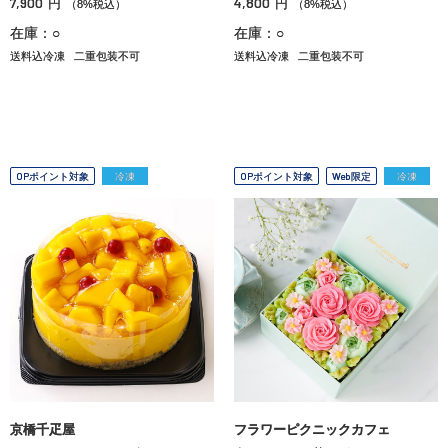
7,900
4,800
円
円
（8%税込）
（8%税込）
在庫：○
在庫：○
送料込冷凍
二重包装不可
送料込冷凍
二重包装不可
OPポイント対象
冷凍
OPポイント対象
Web限定
冷凍
京橋千疋屋
フラワーピクニックカフェ