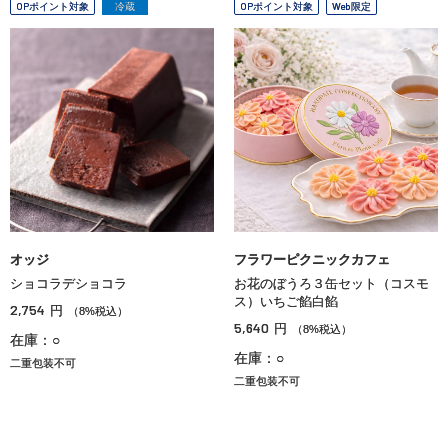
OPポイント対象
冷蔵
OPポイント対象
Web限定
オッジ
フラワーピクニックカフェ
ショコラデショコラ
お花のぼうろ３缶セット（コスモ
ス）いちご餡白餡
2,754
円
（8%税込）
5,640
円
（8%税込）
在庫：○
在庫：○
二重包装不可
二重包装不可