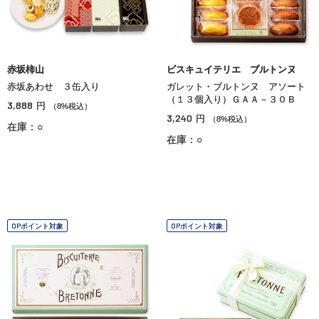
赤坂柿山
ビスキュイテリエ ブルトンヌ
赤坂あわせ ３缶入り
ガレット・ブルトンヌ アソート
（１３個入り）ＧＡＡ－３０Ｂ
3,888
円
（8%税込）
3,240
円
（8%税込）
在庫：○
在庫：○
OPポイント対象
OPポイント対象