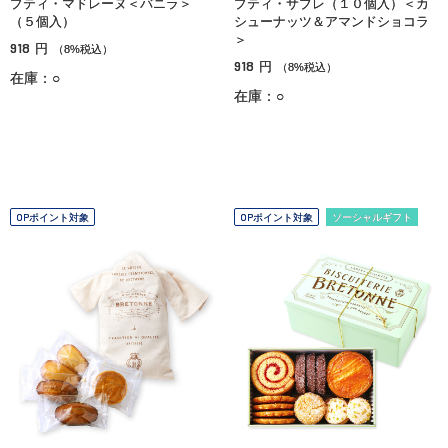
プティ・マドレーヌ＜バニラ＞
プティ・サブレ（１０個入）＜カ
（５個入）
シューナッツ＆アマンドショコラ
＞
918
円
（8%税込）
918
円
（8%税込）
在庫：○
在庫：○
OPポイント対象
OPポイント対象
ソーシャルギフト