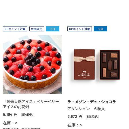
OPポイント対象
Web限定
冷凍
OPポイント対象
冷蔵
「阿蘇天然アイス」ベリーベリー
ラ・メゾン・デュ・ショコラ
アイスのお花畑
アタンション ６粒入
5,184
円
（8%税込）
3,672
円
（8%税込）
在庫：○
在庫：○