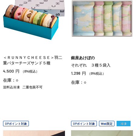
＜ＲＵＮＮＹＣＨＥＥＳＥ＞羽二
銀座あけぼの
重バターチーズサンド５種
それぞれ ３種５袋入
4,500
円
（8%税込）
1,296
円
（8%税込）
在庫：○
在庫：○
送料込冷凍
二重包装不可
OPポイント対象
OPポイント対象
Web限定
冷凍