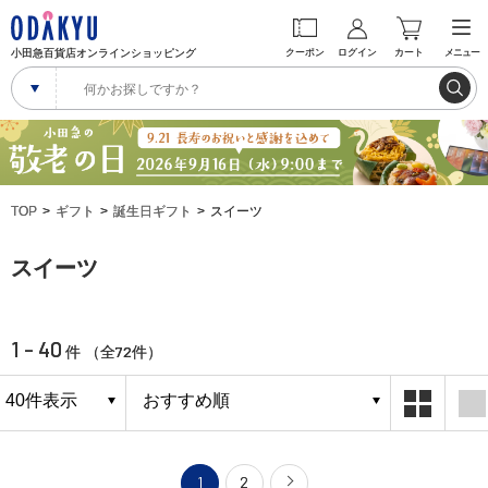
小田急百貨店オンラインショッピング
クーポン
ログイン
カート
メニュー
TOP
ギフト
誕生日ギフト
スイーツ
スイーツ
1 - 40
72
件 （全
件）
1
2