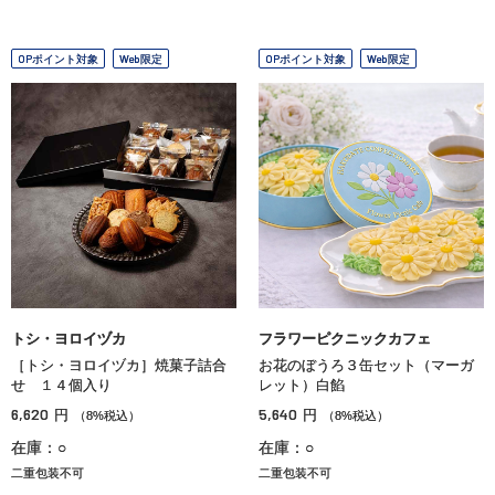
OPポイント対象
Web限定
OPポイント対象
Web限定
トシ・ヨロイヅカ
フラワーピクニックカフェ
［トシ・ヨロイヅカ］焼菓子詰合
お花のぼうろ３缶セット（マーガ
せ １４個入り
レット）白餡
6,620
5,640
円
円
（8%税込）
（8%税込）
在庫：○
在庫：○
二重包装不可
二重包装不可