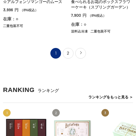
☆アルフォンソマンゴーのムース
食べられるお花のボックスフラワ
ーケーキ（スプリングガーデン）
3,996
円
（8%税込）
7,900
円
（8%税込）
在庫：○
在庫：○
二重包装不可
送料込冷凍
二重包装不可
1
2
RANKING
ランキング
ランキングを
もっと見る
＞
1
2
3