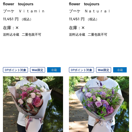
flower toujours
flower toujours
ブーケ Ｖｉｔａｍｉｎ
ブーケ Ｎａｔｕｒａｌ
11,451
11,451
円
円
（税込）
（税込）
在庫：✕
在庫：✕
送料込冷蔵
二重包装不可
送料込冷蔵
二重包装不可
OPポイント対象
Web限定
冷蔵
OPポイント対象
Web限定
冷蔵