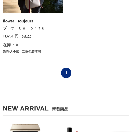
flower toujours
ブーケ Ｃｏｌｏｒｆｕｌ
11,451
円
（税込）
在庫：✕
送料込冷蔵
二重包装不可
1
NEW ARRIVAL
新着商品