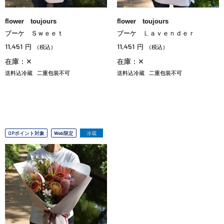
flower toujours
flower toujours
ブーケ Ｓｗｅｅｔ
ブーケ Ｌａｖｅｎｄｅｒ
11,451
11,451
円
円
（税込）
（税込）
在庫：✕
在庫：✕
送料込冷蔵
二重包装不可
送料込冷蔵
二重包装不可
OPポイント対象
Web限定
冷蔵