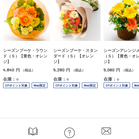
シーズンブーケ・ラウン
シーズンブーケ・スタン
シーズンアレンジ
ド（Ｓ）【黄色・オレン
ダード（Ｓ）【オレン
（Ｓ）【黄色・オ
ジ】
ジ】
ジ】
4,840
5,280
5,060
円
円
円
（税込）
（税込）
（税込）
在庫：○
在庫：○
在庫：○
OPポイント対象
Web限定
OPポイント対象
Web限定
OPポイント対象
We