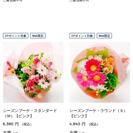
OPポイント対象
Web限定
OPポイント対象
Web限定
シーズンブーケ・スタンダード
シーズンブーケ・ラウンド（Ｓ）
（Ｍ）【ピンク】
【ピンク】
6,380
4,840
円
円
（税込）
（税込）
在庫：○
在庫：○