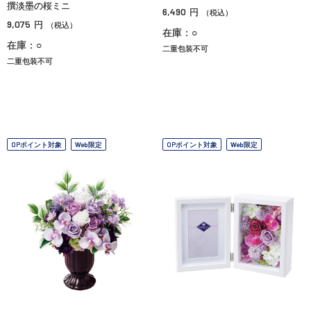
撰淡墨の桜ミニ
6,490
円
（税込）
9,075
円
（税込）
在庫：○
在庫：○
二重包装不可
二重包装不可
OPポイント対象
Web限定
OPポイント対象
Web限定