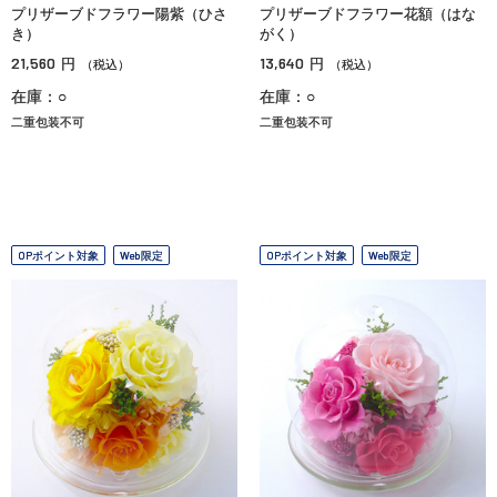
プリザーブドフラワー陽紫（ひさ
プリザーブドフラワー花額（はな
き）
がく）
21,560
13,640
円
円
（税込）
（税込）
在庫：○
在庫：○
二重包装不可
二重包装不可
OPポイント対象
Web限定
OPポイント対象
Web限定