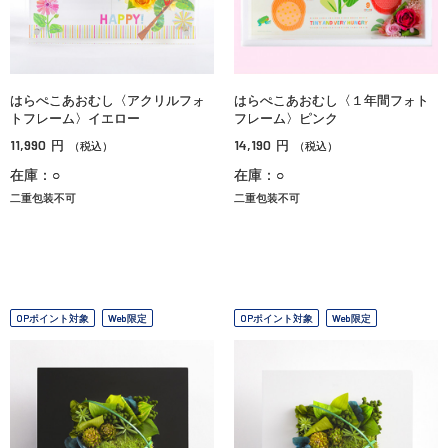
はらぺこあおむし〈アクリルフォ
はらぺこあおむし〈１年間フォト
トフレーム〉イエロー
フレーム〉ピンク
11,990
14,190
円
円
（税込）
（税込）
在庫：○
在庫：○
二重包装不可
二重包装不可
OPポイント対象
Web限定
OPポイント対象
Web限定