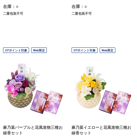
在庫：○
在庫：○
二重包装不可
二重包装不可
OPポイント対象
Web限定
OPポイント対象
Web限定
麻乃葉パープルと花風進物三種お
麻乃葉イエローと花風進物三種お
線香セット
線香セット