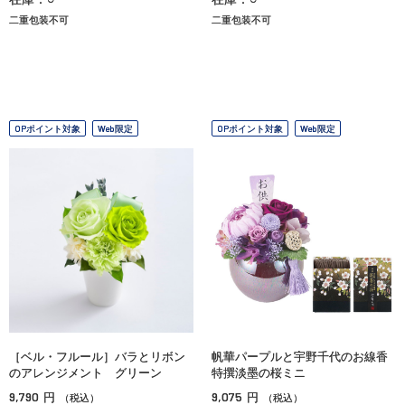
二重包装不可
二重包装不可
OPポイント対象
Web限定
OPポイント対象
Web限定
［ベル・フルール］バラとリボン
帆華パープルと宇野千代のお線香
のアレンジメント グリーン
特撰淡墨の桜ミニ
9,790
9,075
円
円
（税込）
（税込）