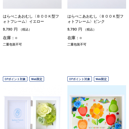
はらぺこあおむし〈ＢＯＯＫ型フ
はらぺこあおむし〈ＢＯＯＫ型フ
ォトフレーム〉イエロー
ォトフレーム〉ピンク
9,790
9,790
円
円
（税込）
（税込）
在庫：○
在庫：○
二重包装不可
二重包装不可
OPポイント対象
Web限定
OPポイント対象
Web限定