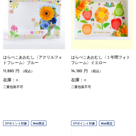
はらぺこあおむし〈アクリルフォ
はらぺこあおむし〈１年間フォト
トフレーム〉ブルー
フレーム〉イエロー
11,990
14,190
円
円
（税込）
（税込）
在庫：○
在庫：○
二重包装不可
二重包装不可
OPポイント対象
Web限定
OPポイント対象
Web限定