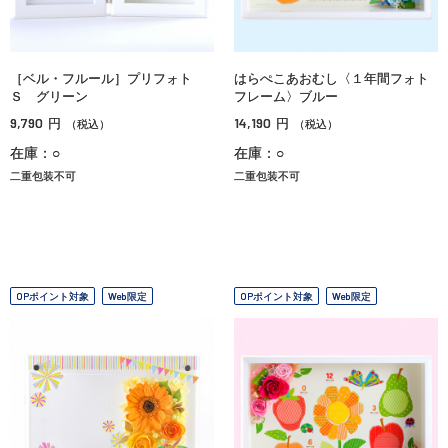
［ベル・フルール］プリフォト
はらぺこあおむし〈１年間フォト
Ｓ グリーン
フレーム〉ブルー
9,790
14,190
円
円
（税込）
（税込）
在庫：○
在庫：○
二重包装不可
二重包装不可
OPポイント対象
Web限定
OPポイント対象
Web限定