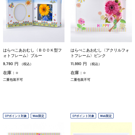
はらぺこあおむし〈ＢＯＯＫ型フ
はらぺこあおむし〈アクリルフォ
ォトフレーム〉ブルー
トフレーム〉ピンク
9,790
11,990
円
円
（税込）
（税込）
在庫：○
在庫：○
二重包装不可
二重包装不可
OPポイント対象
Web限定
OPポイント対象
Web限定