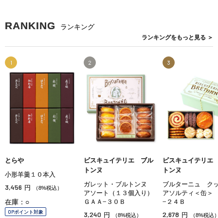
RANKING
ランキング
ランキングを
もっと見る
＞
1
2
3
とらや
ビスキュイテリエ ブル
ビスキュイテリエ
トンヌ
トンヌ
小形羊羹１０本入
ガレット・ブルトンヌ
ブルターニュ ク
3,456
円
（8%税込）
アソート（１３個入り）
アソルティ＜缶＞
在庫：○
ＧＡＡ−３０Ｂ
−２４Ｂ
OPポイント対象
3,240
2,678
円
円
（8%税込）
（8%税込