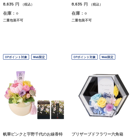
8,635
8,635
円
円
（税込）
（税込）
在庫：○
在庫：○
二重包装不可
二重包装不可
OPポイント対象
Web限定
OPポイント対象
Web限定
帆華ピンクと宇野千代のお線香特
プリザーブドフラワー六角箱