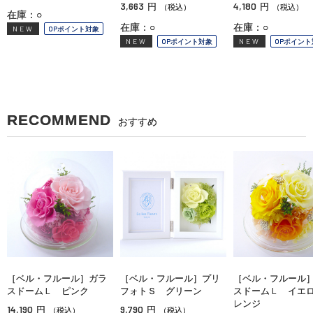
3,663
4,180
円
円
（税込）
（税込）
在庫：○
在庫：○
在庫：○
NEW
OPポイント対象
NEW
OPポイント対象
NEW
OPポイント
RECOMMEND
おすすめ
［ベル・フルール］ガラ
［ベル・フルール］プリ
［ベル・フルール
スドームＬ ピンク
フォトＳ グリーン
スドームＬ イエロ
レンジ
14,190
9,790
円
円
（税込）
（税込）