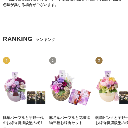
色味が異なる場合がございます。
RANKING
ランキング
1
2
3
帆華パープルと宇野千代
麻乃葉パープルと花風進
帆華ピンクと宇野
のお線香特撰淡墨の桜ミ
物三種お線香セット
お線香特撰淡墨の
ニ