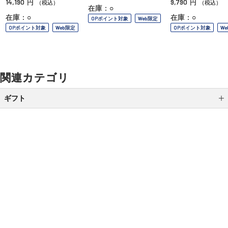
14,190
9,790
円
円
（税込）
（税込）
在庫：○
在庫：○
在庫：○
OPポイント対象
Web限定
OPポイント対象
Web限定
OPポイント対象
W
関連カテゴリ
ギフト
カテゴリから選ぶ
全国送料無料ギフト
シーンから選ぶ
ご利用ガイド
よくあるご質問
お問い合わせ
結婚祝い
オンラインショッピングに関する電話でのお問い合わせ
誕生日ギフト
0120-185-550
出産祝い
受付時間 10:00〜18:00（休業日を除く）