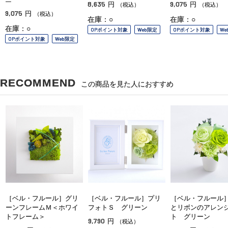
8,635
9,075
円
円
（税込）
（税込）
9,075
円
（税込）
在庫：○
在庫：○
在庫：○
OPポイント対象
Web限定
OPポイント対象
We
OPポイント対象
Web限定
RECOMMEND
この商品を見た人におすすめ
［ベル・フルール］グリ
［ベル・フルール］プリ
［ベル・フルール
ーンフレームＭ＜ホワイ
フォトＳ グリーン
とリボンのアレン
トフレーム＞
ト グリーン
9,790
円
（税込）