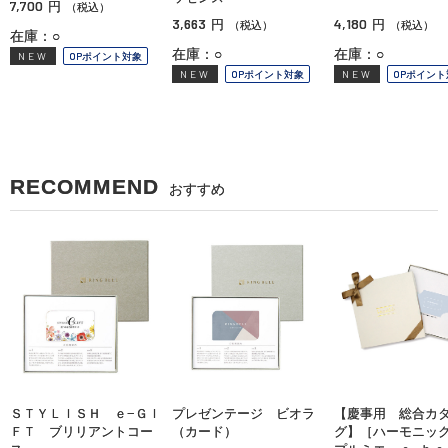
7,700
円
（税込）
3,663
4,180
円
円
（税込）
（税込）
在庫：○
在庫：○
在庫：○
NEW
OPポイント対象
NEW
OPポイント対象
NEW
OPポイント
RECOMMEND
おすすめ
ＳＴＹＬＩＳＨ ｅ−ＧＩ
プレゼンテージ ビオラ
【慶事用 総合カ
ＦＴ ブリリアントコー
（カード）
グ】［ハーモニ