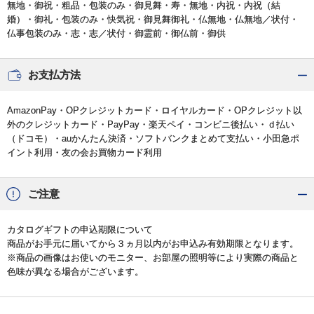
無地・御祝・粗品・包装のみ・御見舞・寿・無地・内祝・内祝（結
婚）・御礼・包装のみ・快気祝・御見舞御礼・仏無地・仏無地／状付・
仏事包装のみ・志・志／状付・御霊前・御仏前・御供
お支払方法
AmazonPay・OPクレジットカード・ロイヤルカード・OPクレジット以
外のクレジットカード・PayPay・楽天ペイ・コンビニ後払い・ｄ払い
（ドコモ）・auかんたん決済・ソフトバンクまとめて支払い・小田急ポ
イント利用・友の会お買物カード利用
ご注意
カタログギフトの申込期限について
商品がお手元に届いてから３ヵ月以内がお申込み有効期限となります。
※商品の画像はお使いのモニター、お部屋の照明等により実際の商品と
色味が異なる場合がございます。