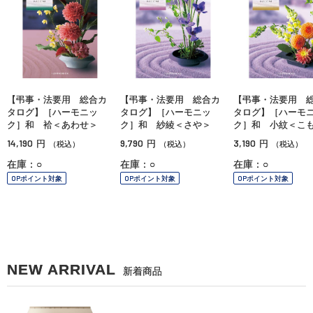
【弔事・法要用 総合カ
【弔事・法要用 総合カ
【弔事・法要用 
タログ】［ハーモニッ
タログ】［ハーモニッ
タログ】［ハーモ
ク］和 袷＜あわせ＞
ク］和 紗綾＜さや＞
ク］和 小紋＜こ
14,190
9,790
3,190
円
円
円
（税込）
（税込）
（税込）
在庫：○
在庫：○
在庫：○
OPポイント対象
OPポイント対象
OPポイント対象
NEW ARRIVAL
新着商品