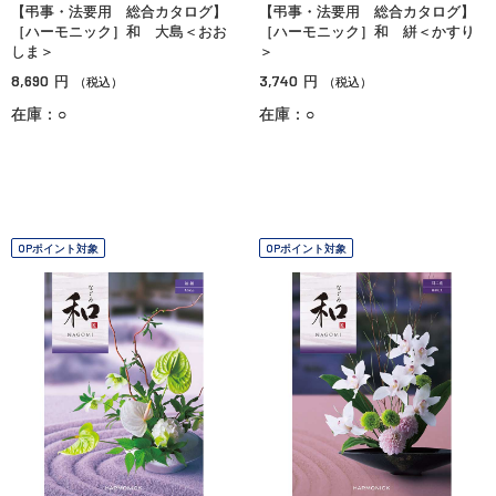
【弔事・法要用 総合カタログ】
【弔事・法要用 総合カタログ】
［ハーモニック］和 大島＜おお
［ハーモニック］和 絣＜かすり
しま＞
＞
8,690
3,740
円
円
（税込）
（税込）
在庫：○
在庫：○
OPポイント対象
OPポイント対象