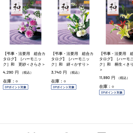
【弔事・法要用 総合カ
【弔事・法要用 総合カ
【弔事・法要用 
タログ】［ハーモニッ
タログ】［ハーモニッ
タログ】［ハーモ
ク］和 更紗＜さらさ＞
ク］和 絣＜かすり＞
ク］和 桐生＜き
＞
4,290
3,740
円
円
（税込）
（税込）
11,990
円
（税込）
在庫：○
在庫：○
在庫：○
OPポイント対象
OPポイント対象
OPポイント対象