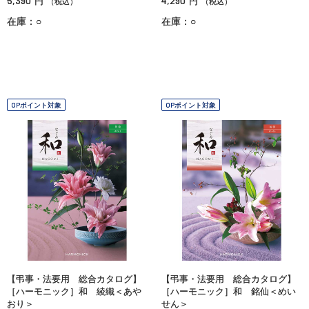
5,390
4,290
円
円
（税込）
（税込）
在庫：○
在庫：○
OPポイント対象
OPポイント対象
【弔事・法要用 総合カタログ】
【弔事・法要用 総合カタログ】
［ハーモニック］和 綾織＜あや
［ハーモニック］和 銘仙＜めい
おり＞
せん＞