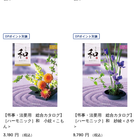
OPポイント対象
OPポイント対象
【弔事・法要用 総合カタログ】
【弔事・法要用 総合カタログ】
［ハーモニック］和 小紋＜こも
［ハーモニック］和 紗綾＜さや
ん＞
＞
3,190
9,790
円
円
（税込）
（税込）