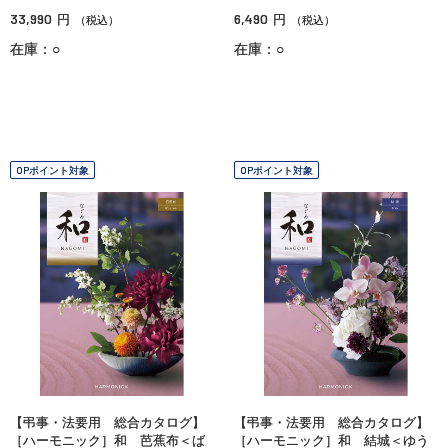
33,990
6,490
円
円
（税込）
（税込）
在庫：○
在庫：○
OPポイント対象
OPポイント対象
【弔事・法要用 総合カタログ】
【弔事・法要用 総合カタログ】
［ハーモニック］和 芭蕉布＜ば
［ハーモニック］和 結城＜ゆう