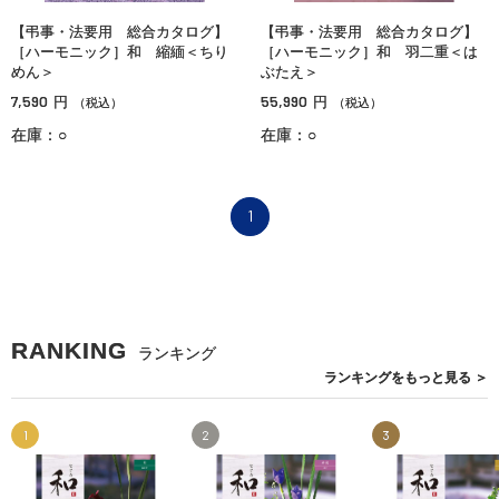
【弔事・法要用 総合カタログ】
【弔事・法要用 総合カタログ】
［ハーモニック］和 縮緬＜ちり
［ハーモニック］和 羽二重＜は
めん＞
ぶたえ＞
7,590
55,990
円
円
（税込）
（税込）
在庫：○
在庫：○
1
RANKING
ランキング
ランキングを
もっと見る
＞
1
2
3