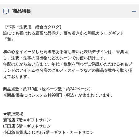
商品特長
【弔事・法要用 総合カタログ】
誰にでも喜ばれる豊富な品揃え、落ち着きある和風カタログギフト
「和」
和の心をイメージした高級感ある落ち着いた表紙デザインは、香典返
し、法要・法事の引出物などのシーンでお使い頂けます。
年配の方から若い方まで、年代・性別を問わずご満足いただける有名ブ
ランドのアイテムや名店のグルメ・スイーツなどの商品を数多く取り揃
えております。
商品点数：約710点（総ページ数：約242ページ）
※商品価格にはシステム料990円（税込）が含まれています。
★取扱売場
新宿店 7階＝ギフトサロン
町田店 5階＝ギフトサロン
小田急百貨店ふじさわ7階＝ギフト・カードサロン