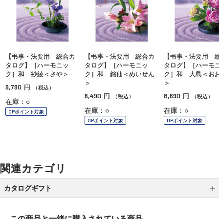
【弔事・法要用 総合カ
【弔事・法要用 総合カ
【弔事・法要用 
タログ】［ハーモニッ
タログ】［ハーモニッ
タログ】［ハーモ
ク］和 紗綾＜さや＞
ク］和 銘仙＜めいせん
ク］和 大島＜お
＞
＞
9,790
円
（税込）
6,490
8,690
円
円
（税込）
（税込）
在庫：○
在庫：○
在庫：○
OPポイント対象
OPポイント対象
OPポイント対象
関連カテゴリ
カタログギフト
DEAN ＆ DELUCA
この商品と一緒に
購入されている商品