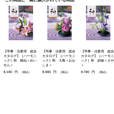
アルバム式 カタログギフト
ｅ－ｏｒｄｅｒｃｈｏｉｃｅ Ｗｅｄｄｉｎｇ ３
ヴァンウェスト ギフトカタログ
ビームス デザイン カタログギフト
テーブルストーリー
【弔事・法要用 総合
【弔事・法要用 総合
【弔事・法要用 総合
ＳＴＹＬＩＳＨ ｅ－ＧＩＦＴ
カタログ】［ハーモニ
カタログ】［ハーモニ
カタログ】［ハーモニ
ック］和 銘仙＜めい
ック］和 大島＜おお
ック］和 紗綾＜さや
メンズコレクション
せん＞
しま＞
＞
6,490
8,690
9,790
円
円
円
（税込）
（税込）
（税込）
レディスコレクション
オールコレクション
アルバムギフト
ギフトタイム
ご利用ガイド
よくあるご質問
お問い合わせ
やさしいきもち