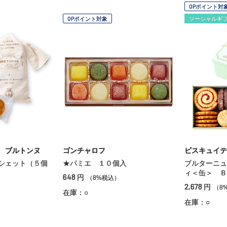
OPポイント対
OPポイント対象
ソーシャルギ
 ブルトンヌ
ゴンチャロフ
ビスキュイテ
シェット（５個
★パミエ １０個入
ブルターニュ
ィ＜缶＞ Ｂ
648
円
（8%税込）
2,678
円
）
（8
在庫：○
在庫：○