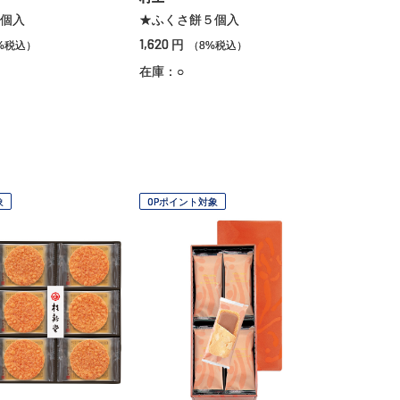
個入
★ふくさ餅５個入
1,620
円
%税込）
（8%税込）
在庫：○
象
OPポイント対象