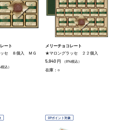
レート
メリーチョコレート
ッセ ８個入 ＭＧ
★マロングラッセ ２２個入
5,940
円
（8%税込）
%税込）
在庫：○
象
OPポイント対象