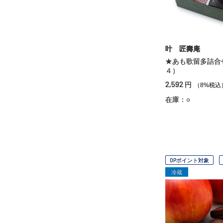
叶 匠壽庵
★あも歌留多詰合
４）
2,592
円
（8%税込
在庫：○
OPポイント対象
冷蔵