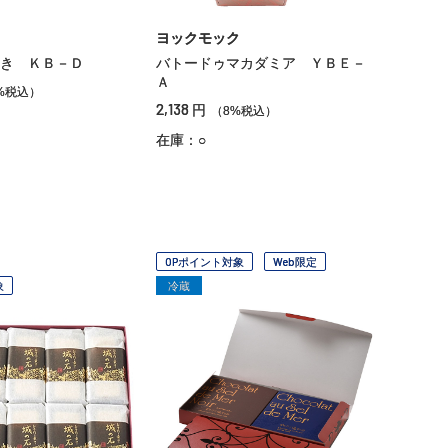
ヨックモック
き ＫＢ－Ｄ
バトードゥマカダミア ＹＢＥ－
Ａ
%税込）
2,138
円
（8%税込）
在庫：○
OPポイント対象
Web限定
象
冷蔵