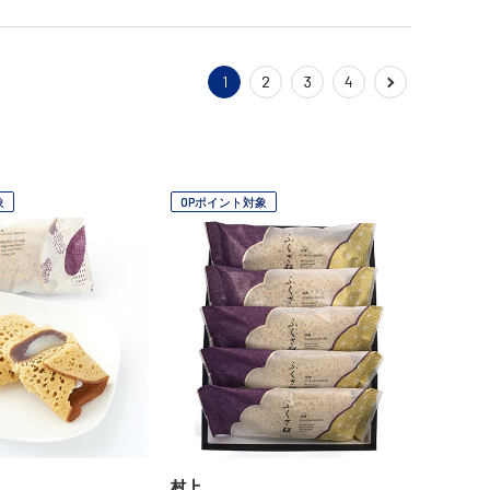
1
2
3
4
象
OPポイント対象
村上