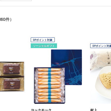
160
件）
OPポイント対象
ソーシャルギフト
OPポイント対
ヨックモック
村上