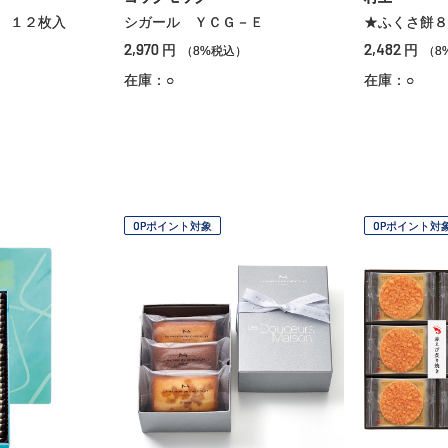
 １２枚入
シガール ＹＣＧ－Ｅ
★ふくさ餅８
2,970
2,482
円
円
）
（8%税込）
（8
在庫：○
在庫：○
OPポイント対象
OPポイント対