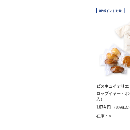
OPポイント対象
ビスキュイテリエ
ロップイヤー・ポ
入）
1,674
円
（8%税込
在庫：○