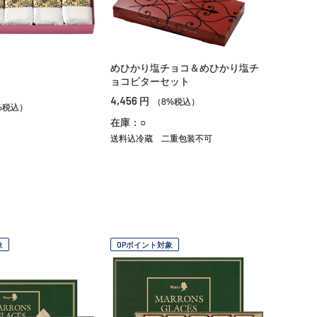
めひかり塩チョコ＆めひかり塩チ
ョコビターセット
4,456
円
（8%税込）
%税込）
在庫：○
送料込冷蔵
二重包装不可
象
OPポイント対象