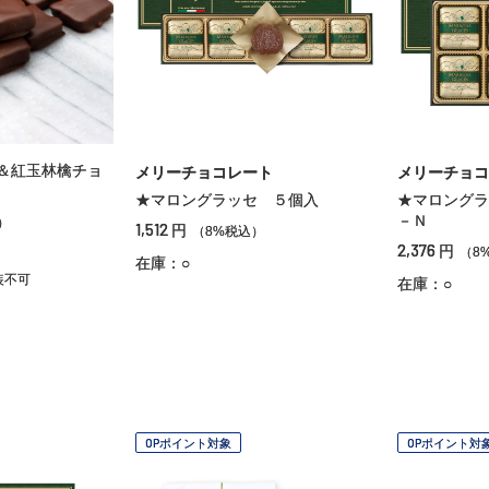
＆紅玉林檎チョ
メリーチョコレート
メリーチョコ
★マロングラッセ ５個入
★マロングラ
－Ｎ
）
1,512
円
（8%税込）
2,376
円
（8
在庫：○
装不可
在庫：○
OPポイント対象
OPポイント対