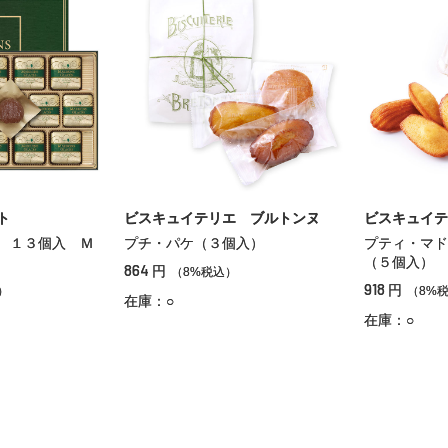
ト
ビスキュイテリエ ブルトンヌ
ビスキュイテ
 １３個入 Ｍ
プチ・パケ（３個入）
プティ・マド
（５個入）
864
円
（8%税込）
918
円
）
（8%
在庫：○
在庫：○