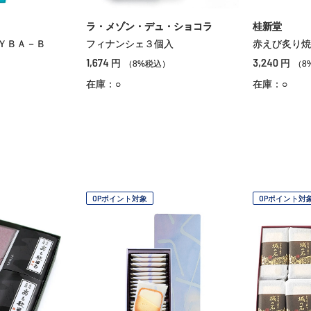
ラ・メゾン・デュ・ショコラ
桂新堂
ＹＢＡ－Ｂ
フィナンシェ３個入
赤えび炙り焼
1,674
3,240
円
円
）
（8%税込）
（8
在庫：○
在庫：○
OPポイント対象
OPポイント対