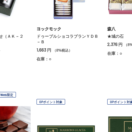
ヨックモック
森八
せ（ＡＫ－２
ドゥーブルショコラブランＹＤＢ
★城の石
－Ｂ
2,376
円
（8
1,663
円
）
（8%税込）
在庫：○
在庫：○
Web限定
OPポイント対象
OPポイント対