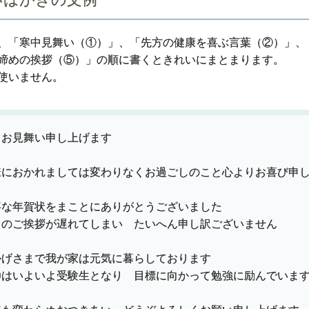
、「寒中見舞い（①）」、「先方の健康を喜ぶ言葉（②）」、
締めの挨拶（⑤）」の順に書くときれいにまとまります。
使いません。
中お見舞い申し上げます
様におかれましては変わりなくお過ごしのこと心よりお喜び申
寧な年賀状をまことにありがとうございました
らのご挨拶が遅れてしまい たいへん申し訳ございません
かげさまで我が家は元気に暮らしております
〇はいよいよ受験生となり 目標に向かって勉強に励んでいま