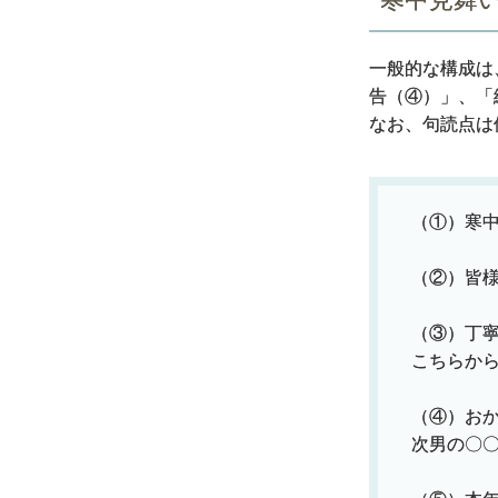
一般的な構成は
告（④）」、「
なお、句読点は
（①）寒
（②）皆
（③）丁
こちらか
（④）お
次男の〇