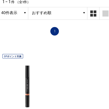
1 - 1
1
件 （全
件）
1
OPポイント対象