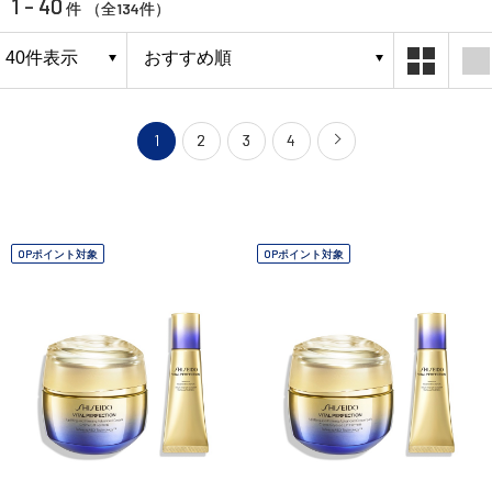
1 - 40
134
件 （全
件）
1
2
3
4
OPポイント対象
OPポイント対象