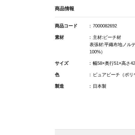
商品情報
商品コード
7000082692
素材
主材:ビーチ材
表張材:平織布地ノル
100%）
サイズ
幅58×奥行51×高さ42
色
ピュアビーチ（ポリ
製造
日本製