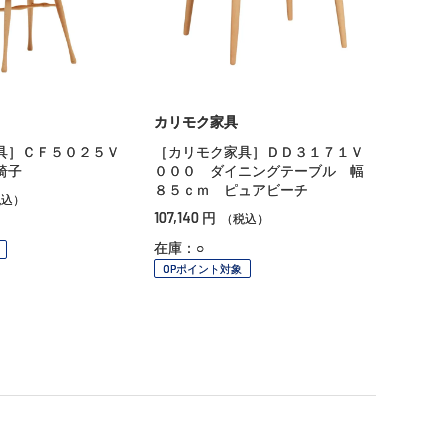
カリモク家具
具］ＣＦ５０２５Ｖ
［カリモク家具］ＤＤ３１７１Ｖ
椅子
０００ ダイニングテーブル 幅
８５ｃｍ ピュアビーチ
税込）
107,140
円
（税込）
在庫：○
OPポイント対象