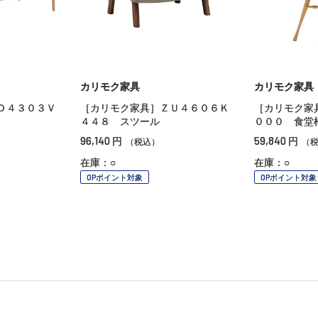
カリモク家具
カリモク家具
Ｄ４３０３Ｖ
［カリモク家具］ＺＵ４６０６Ｋ
［カリモク家
４４８ スツール
０００ 食堂
96,140
59,840
円
円
（税込）
（
在庫：○
在庫：○
OPポイント対象
OPポイント対象