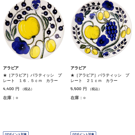
アラビア
アラビア
★［アラビア］パラティッシ プ
★［アラビア］パラティッシ プ
レート １６．５ｃｍ カラー
レート ２１ｃｍ カラー
4,400
5,500
円
円
（税込）
（税込）
在庫：○
在庫：○
OPポイント対象
OPポイント対象