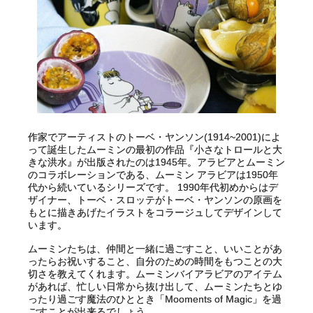
作家でアーティストのトーベ・ヤンソン(1914~2001)によ
って誕生したムーミンの最初の作品『小さなトロールと大
きな洪水』が出版されたのは1945年。アラビアとムーミン
のコラボレーションである、ムーミン アラビアは1950年
代から続いているシリーズです。 1990年代初めからはデ
ザイナー、トーベ・スロッテがトーベ・ヤンソンの原画を
もとに描きあげたイラストをコラージュしてデザインして
います。
ムーミンたちは、仲間と一緒に過ごすこと、いいことがあ
ったらお祝いすること、自分のための時間をもつことの大
切さを教えてくれます。ムーミンバイアラビアのアイテム
があれば、忙しい日常から抜け出して、ムーミンたちとゆ
ったり過ごす魔法のひととき「Mooments of Magic」を過
ごすことが出来るでしょう。