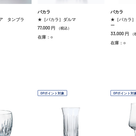
バカラ
バカラ
ア タンブラ
★［バカラ］ダルマ
★［バカラ］
ー
77,000
円
（税込）
33,000
円
（
在庫：○
在庫：○
OPポイント対象
OPポイント対