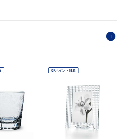
1
象
OPポイント対象