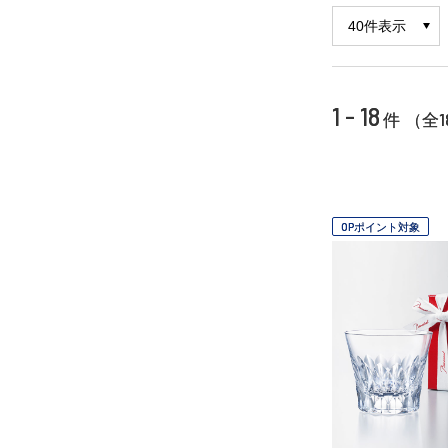
1 - 18
1
件 （全
OPポイント対象