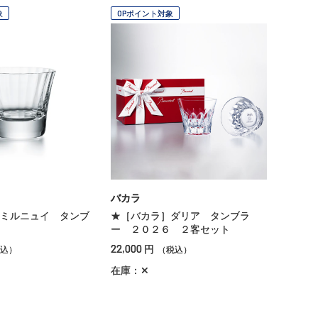
象
OPポイント対象
バカラ
ミルニュイ タンブ
★［バカラ］ダリア タンブラ
ー ２０２６ ２客セット
22,000
円
込）
（税込）
在庫：✕