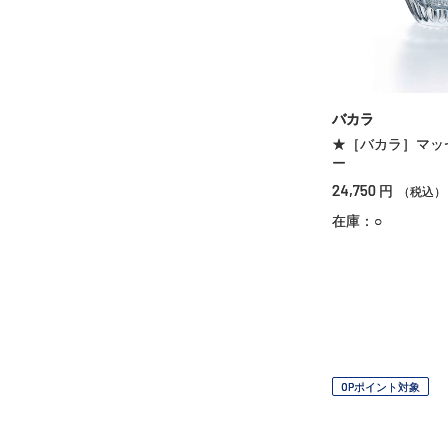
バカラ
★［バカラ］マッ
ー
24,750
円
（税込）
在庫：○
OPポイント対象