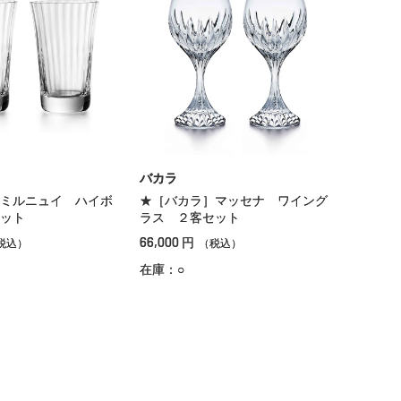
バカラ
ミルニュイ ハイボ
★［バカラ］マッセナ ワイング
ット
ラス ２客セット
66,000
円
税込）
（税込）
在庫：○