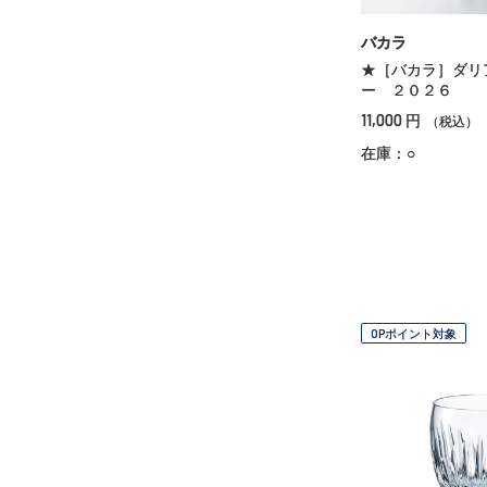
バカラ
★［バカラ］ダリ
ー ２０２６
11,000
円
（税込）
在庫：○
OPポイント対象