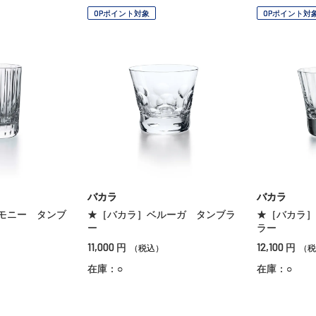
OPポイント対象
OPポイント対
バカラ
バカラ
モニー タンブ
★［バカラ］ベルーガ タンブラ
★［バカラ］
ー
ラー
11,000
12,100
円
円
（税込）
（税
在庫：○
在庫：○