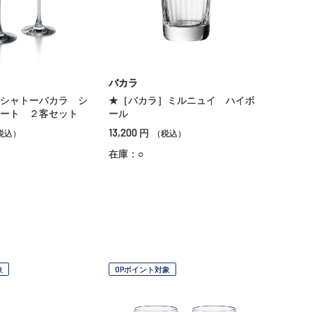
バカラ
シャトーバカラ シ
★［バカラ］ミルニュイ ハイボ
ート ２客セット
ール
13,200
円
税込）
（税込）
在庫：○
象
OPポイント対象