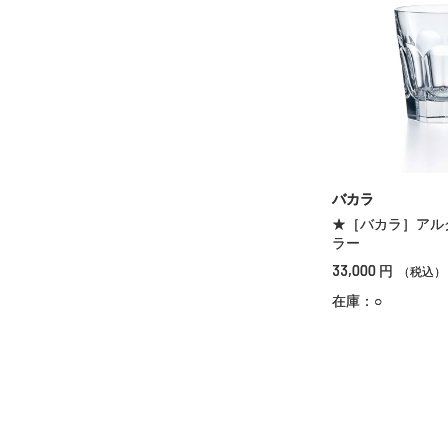
バカラ
★［バカラ］アル
ラー
33,000
円
（税込）
在庫：○