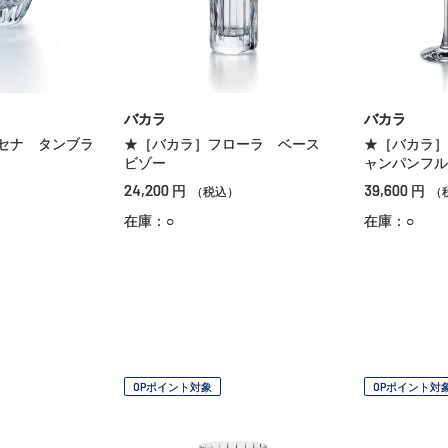
バカラ
バカラ
セナ タンブラ
★［バカラ］フローラ ベース
★［バカラ］
ビゾー
ャンパンフル
24,200
39,600
円
円
（税込）
（
在庫：○
在庫：○
OPポイント対象
OPポイント対