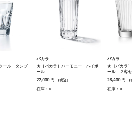
バカラ
バカラ
クール タンブ
★［バカラ］ハーモニー ハイボ
★［バカラ］
ール
ール ２客セ
22,000
26,400
円
円
（税込）
（
在庫：○
在庫：○