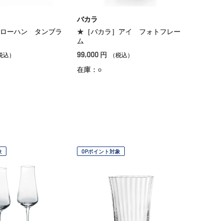
バカラ
ローハン タンブラ
★［バカラ］アイ フォトフレー
ム
99,000
円
税込）
（税込）
在庫：○
象
OPポイント対象