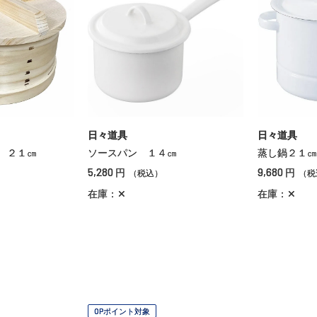
日々道具
日々道具
 ２１㎝
ソースパン １４㎝
蒸し鍋２１㎝
5,280
9,680
円
円
（税込）
（税
在庫：✕
在庫：✕
OPポイント対象