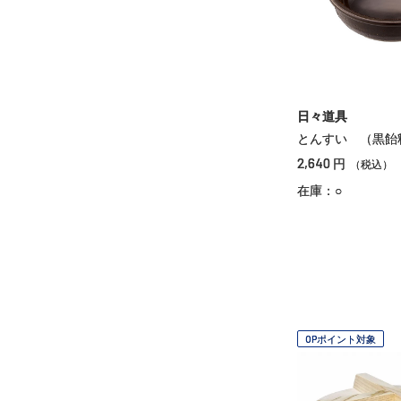
日々道具
とんすい （黒飴
2,640
円
（税込）
在庫：○
OPポイント対象