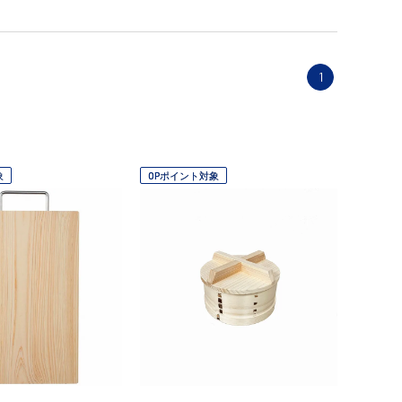
1
象
OPポイント対象