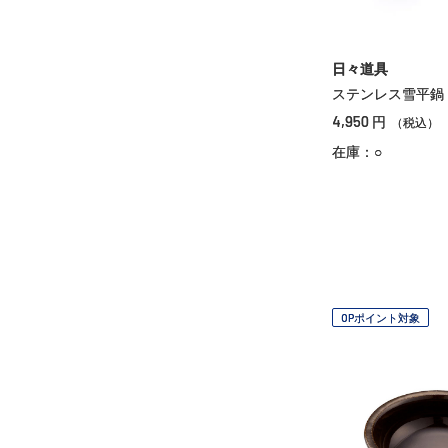
日々道具
ステンレス雪平鍋
4,950
円
（税込）
在庫：○
OPポイント対象