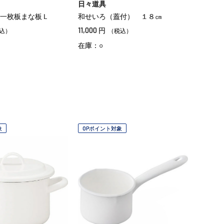
日々道具
一枚板まな板Ｌ
和せいろ（蓋付） １８㎝
11,000
円
込）
（税込）
在庫：○
象
OPポイント対象