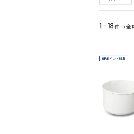
1 - 18
1
件 （全
OPポイント対象