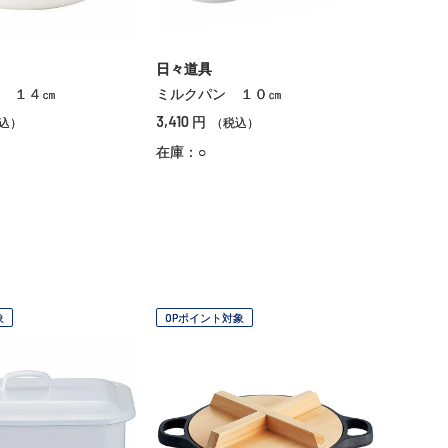
日々道具
 １４㎝
ミルクパン １０㎝
3,410
円
込）
（税込）
在庫：○
象
OPポイント対象