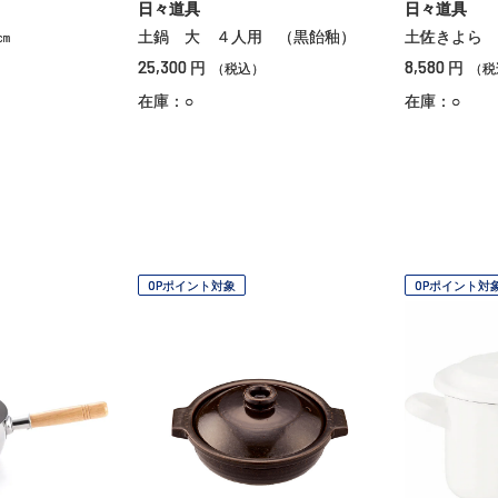
日々道具
日々道具
㎝
土鍋 大 ４人用 （黒飴釉）
土佐きよら 
25,300
8,580
円
円
（税込）
（税
在庫：○
在庫：○
OPポイント対象
OPポイント対