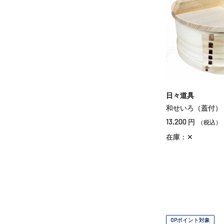
日々道具
和せいろ（蓋付）
13,200
円
（税込）
在庫：✕
OPポイント対象