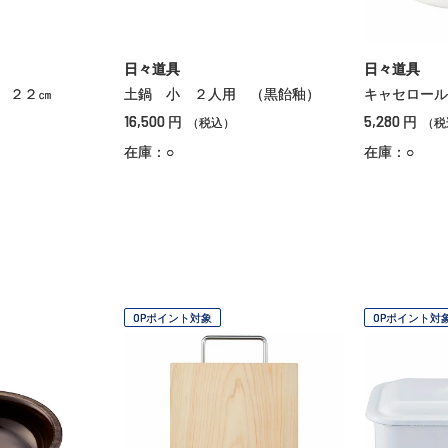
日々道具
日々道具
 ２２㎝
土鍋 小 ２人用 （黒飴釉）
キャセロール
16,500
5,280
円
円
（税込）
（税
在庫：○
在庫：○
OPポイント対象
OPポイント対