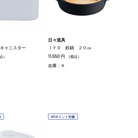
日々道具
キャニスター
ＪＹＯ 鉄鍋 ２０㎝
11,550
円
込）
（税込）
在庫：✕
象
OPポイント対象