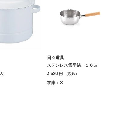
日々道具
ステンレス雪平鍋 １６㎝
3,520
円
込）
（税込）
在庫：✕