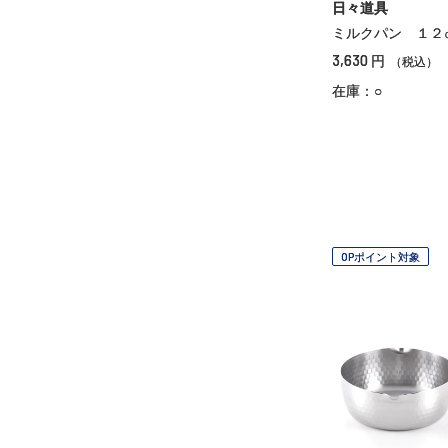
日々道具
ミルクパン １２
3,630
円
（税込）
在庫：○
OPポイント対象