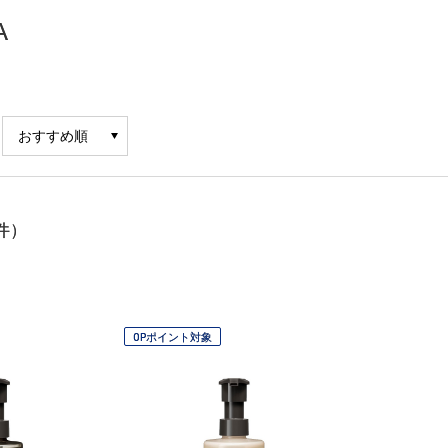
A
件）
OPポイント対象