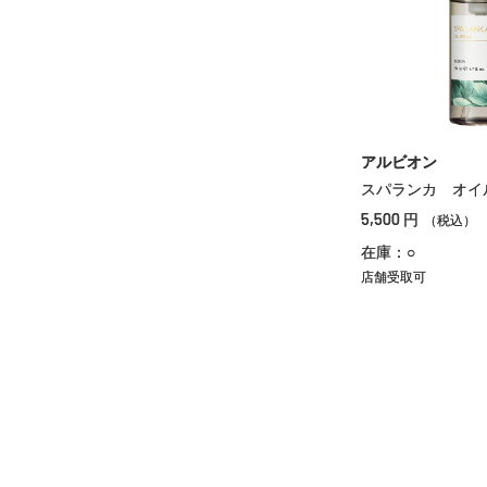
アルビオン
スパランカ オイ
5,500
円
（税込）
在庫：○
店舗受取可