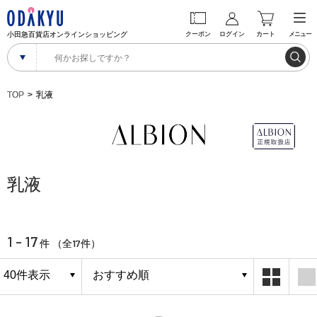
小田急百貨店オンラインショッピング
クーポン
ログイン
カート
メニュー
TOP
乳液
乳液
1 - 17
17
件 （全
件）