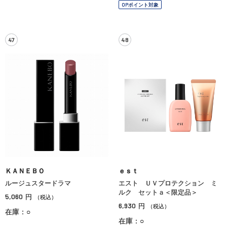
OPポイント対象
47
48
ＫＡＮＥＢＯ
ｅｓｔ
ルージュスタードラマ
エスト ＵＶプロテクション ミ
ルク セットａ＜限定品＞
5,060
円
（税込）
6,930
円
（税込）
在庫：○
在庫：○