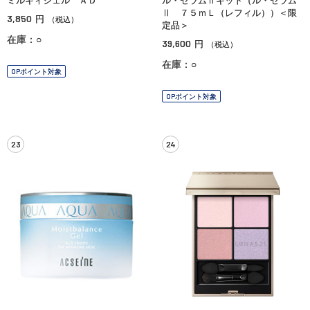
ミルキィジェル ＡＤ
ル・セラムⅡキット（ル・セラム
Ⅱ ７５ｍＬ（レフィル））＜限
3,850
円
（税込）
定品＞
在庫：○
39,600
円
（税込）
在庫：○
OPポイント対象
OPポイント対象
23
24