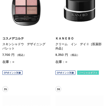
コスメデコルテ
ＫＡＮＥＢＯ
スキンシャドウ デザイニング
クリーム イン デイⅡ［医薬部
パレット
外品］
7,700
9,350
円
円
（税込）
（税込）
在庫：○
在庫：○
OPポイント対象
OPポイント対象
ソーシャルギフト
35
36