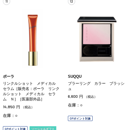
11
12
ポーラ
SUQQU
リンクルショット メディカル
ブラーリング カラー ブラッシ
セラム［販売名：ポーラ リンク
ュ
ルショット メディカル セラ
6,600
円
（税込）
ム Ｎ］［医薬部外品］
在庫：○
14,850
円
（税込）
在庫：○
OPポイント対象
OPポイント対象
ソーシャルギフト