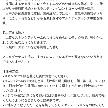
・皮脂によるテカリ・ヨレ・色くすみなどの化粧崩れを防ぎ、美しい仕
上がりを長時間持続させるラスティングコントロール機能を採用。
・日中の外的悪影響に着目。紫外線だけではなく、空気中の微粒子（ち
り・ほこり・花粉など）からも素肌を守るマルチディフェンス機能を搭
載。
肌に応える歓び
・上質なスキンケアクリームのようになめらかな使い心地で、軽やかに
肌に溶け込むようになじみます。
・天然ローズオイルなどを調香した香り
アレルギーテスト済み（すべての人にアレルギーが起きないというわけ
ではありません。）
【使用方法】
●スキンケアで肌を整えた後にお使いください。
●指先にパール粒1コ分をとり、顔の5ヵ所（両ほお、額、鼻、あご）にお
き、顔の中心から外側に向かってやさしく指をすべらせて顔全体に均一
にのばします。
●小ジワや毛穴が気になる部分には少量をやさしく重ねづけし、指先で軽
くたたくようになじませると効果的です。
●下地がよくなじんだことを確認してからファンデーションをつけてくだ