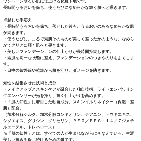
ワントーン明るい肌に仕上げる化粧下地です。
長時間うるおいを保ち、使うたびになめらかな輝く肌へと導きます。
卓越した手応え
・長時間うるおいを保ち、落とした後も、うるおいのあるなめらかな肌
が続きます。
・使うたびに、まるで素肌そのものが美しく整ったかのような、なめら
かでクリアに輝く肌へと導きます。
・美しいファンデーションの仕上がりが長時間持続します。
・素肌を均一な状態に整え、ファンデーションのつきやのりをよくしま
す。
・日中の紫外線や乾燥から肌を守り、ダメージを防ぎます。
知性を結集させた技術と成分
・メイクアップとスキンケアが融合した独自技術、ライトエンパワリン
グエンハンサーが光を操り、輝く仕上がりを高めます。
・「肌の知性」に着目した独自成分、スキンイルミネイター（保湿・整
肌）配合。
（加水分解シルク、加水分解コンキオリン、テアニン、トウキエキス、
シソエキス、グリシン、グリセリン、ＰＥＧ／ＰＰＧ－１４／７ジメチ
ルエーテル、トレハロース）
※「肌の知性」とは、すべての人が生まれながらにそなえている、生涯
美しい輝きを保ち続けるための鍵です。