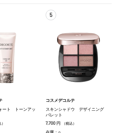
5
テ
コスメデコルテ
ォート トーンアッ
スキンシャドウ デザイニング
パレット
7,700
円
込）
（税込）
在庫：○