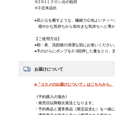
※2 0.1ミクロン台の粒径
※3 従来品比
●肌と心を癒すような、繊細で心地よいティー
穏やかな気持ちから前向きな気持ちへと導か
【ご使用方法】
●朝・夜、洗顔後の清潔な肌にお使いください
●手のひらにポンプを2~3回押した量をとり、
お届けについて
■「コスメのお届けについて」はこちらから。
《予約購入の場合》
・発売日以降順次発送となります。
・予約商品と通常商品（限定品含む）を一緒