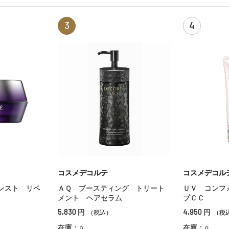
3
4
コスメデコルテ
コスメデコル
ンスト リペ
ＡＱ ブースティング トリート
ＵＶ コンフ
メント ヘアセラム
プＣＣ
5,830
4,950
円
円
（税込）
（税
在庫：○
在庫：○