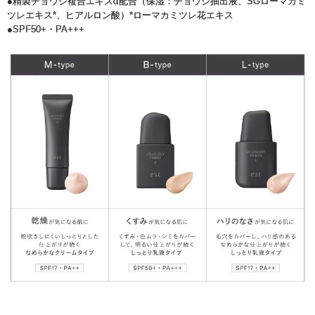
●精製チョウジ複合エキスα配合（保湿：チョウジ抽出液、SGローマカミ
ツレエキス*、ヒアルロン酸）*ローマカミツレ花エキス
●SPF50+・PA+++