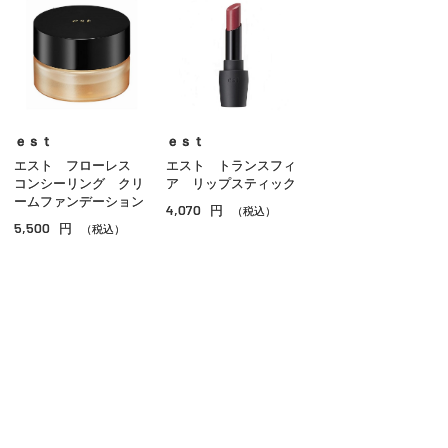
クッションファンデーション
クリームファンデーション
リキッドファンデーション
パウダー
ｅｓｔ
ｅｓｔ
エスト フローレス
エスト トランスフィ
ＢＢ／ＣＣクリーム
コンシーリング クリ
ア リップスティック
ームファンデーション
4,070
円
コンシーラー
（税込）
5,500
円
（税込）
その他ベースメイク
ご利用ガイド
よくあるご質問
お問い合わせ
オンラインショッピングに関する電話でのお問い合わせ