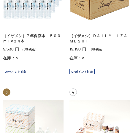
［イザメシ］７年保存水 ５００
［イザメシ］ＤＡＩＬＹ ＩＺＡ
ｍｌ×２４本
ＭＥＳＨＩ
5,538
15,150
円
円
（8%税込）
（8%税込）
在庫：○
在庫：○
OPポイント対象
OPポイント対象
3
4