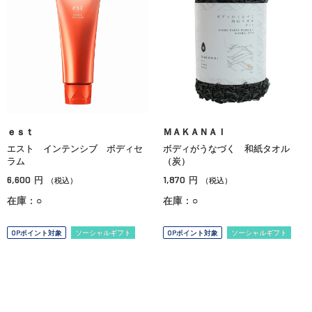
ｅｓｔ
ＭＡＫＡＮＡＩ
エスト インテンシブ ボディセ
ボディがうなづく 和紙タオル
ラム
（炭）
6,600
1,870
円
円
（税込）
（税込）
在庫：○
在庫：○
OPポイント対象
ソーシャルギフト
OPポイント対象
ソーシャルギフト