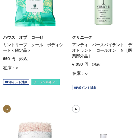
ハウス オブ ローゼ
クリニーク
ミントリープ クール ボディシ
アンティ パースパイラント デ
ート＜限定品＞
オドラント ロールオン Ｎ［医
薬部外品］
660
円
（税込）
4,950
円
（税込）
在庫：○
在庫：○
OPポイント対象
ソーシャルギフト
OPポイント対象
3
4