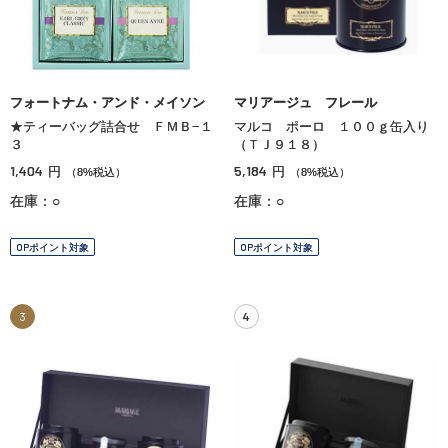
フォートナム・アンド・メイソン
マリアージュ フレール
★ティーバッグ詰合せ ＦＭＢ−１
マルコ ポーロ １００ｇ缶入り
３
（ＴＪ９１８）
1,404
5,184
円
円
（8%税込）
（8%税込）
在庫：○
在庫：○
OPポイント対象
OPポイント対象
3
4