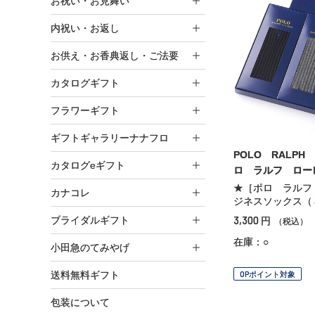
お祝い・お見舞い
内祝い・お返し
お供え・お香典返し・ご法要
カタログギフト
フラワーギフト
ギフトギャラリーナナフロ
POLO RALPH
カタログeギフト
ロ ラルフ ロー
★［ポロ ラルフ
カナコレ
ジネスソックス（
3,300
ブライダルギフト
円
（税込）
在庫：○
小田急のてみやげ
送料無料ギフト
OPポイント対象
包装について