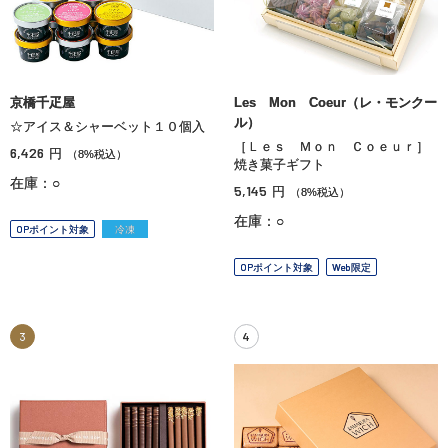
京橋千疋屋
Les Mon Coeur（レ・モンクー
ル）
☆アイス＆シャーベット１０個入
［Ｌｅｓ Ｍｏｎ Ｃｏｅｕｒ］
6,426
円
（8%税込）
焼き菓子ギフト
在庫：○
5,145
円
（8%税込）
在庫：○
OPポイント対象
冷凍
OPポイント対象
Web限定
3
4