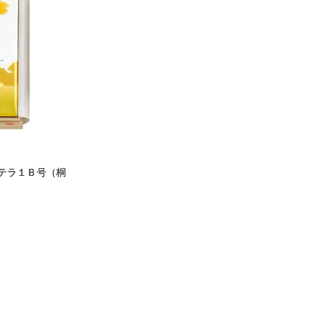
テラ１Ｂ号（桐
）