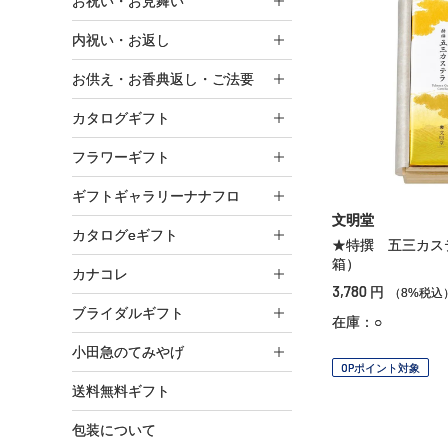
お祝い・お見舞い
内祝い・お返し
お供え・お香典返し・ご法要
カタログギフト
フラワーギフト
ギフトギャラリーナナフロ
文明堂
カタログeギフト
★特撰 五三カス
箱）
カナコレ
3,780
円
（8%税込
ブライダルギフト
在庫：○
小田急のてみやげ
OPポイント対象
送料無料ギフト
包装について