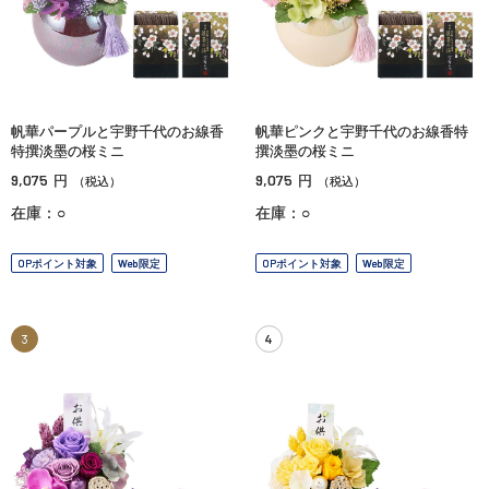
帆華パープルと宇野千代のお線香
帆華ピンクと宇野千代のお線香特
特撰淡墨の桜ミニ
撰淡墨の桜ミニ
9,075
9,075
円
円
（税込）
（税込）
在庫：○
在庫：○
OPポイント対象
Web限定
OPポイント対象
Web限定
3
4