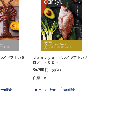
ルメギフトカタ
ｄａｎｃｙｕ グルメギフトカタ
ログ ＜ＣＥ＞
34,760
円
（税込）
在庫：○
Web限定
OPポイント対象
Web限定