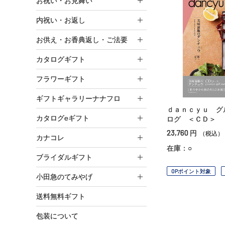
お祝い・お見舞い
内祝い・お返し
お供え・お香典返し・ご法要
カタログギフト
フラワーギフト
ギフトギャラリーナナフロ
ｄａｎｃｙｕ グ
カタログeギフト
ログ ＜ＣＤ＞
23,760
円
（税込）
カナコレ
在庫：○
ブライダルギフト
OPポイント対象
小田急のてみやげ
送料無料ギフト
包装について