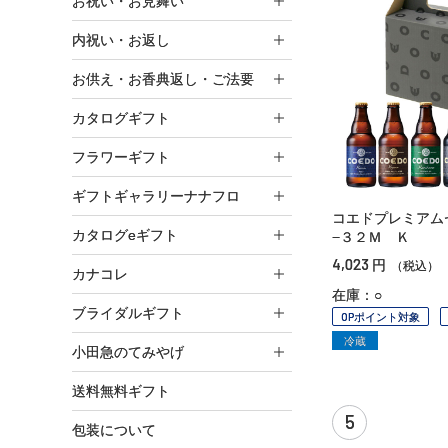
お祝い・お見舞い
内祝い・お返し
お供え・お香典返し・ご法要
カタログギフト
フラワーギフト
ギフトギャラリーナナフロ
コエドプレミアム
カタログeギフト
−３２Ｍ Ｋ
4,023
円
（税込）
カナコレ
在庫：○
ブライダルギフト
OPポイント対象
冷蔵
小田急のてみやげ
送料無料ギフト
5
包装について