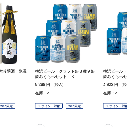
大吟醸酒 氷温
横浜ビール・クラフト缶３種９缶
横浜ビール・
飲みくらべセット Ｋ
飲みくらべセ
5,269
3,922
円
円
（税込）
（税
在庫：○
在庫：○
Web限定
OPポイント対象
Web限定
OPポイント対