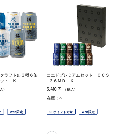
クラフト缶３種６缶
コエドプレミアムセット ＣＣＳ
ット Ｋ
−３６ＭＤ Ｋ
5,410
円
込）
（税込）
在庫：○
象
Web限定
OPポイント対象
Web限定