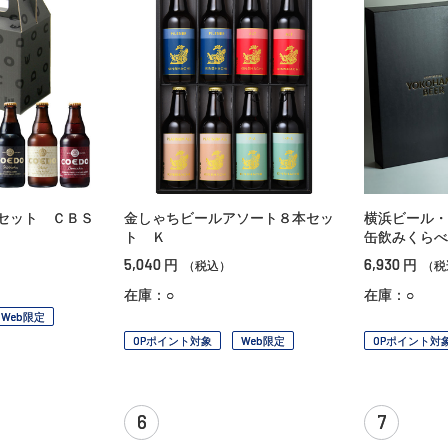
セット ＣＢＳ
金しゃちビールアソート８本セッ
横浜ビール・
ト Ｋ
缶飲みくらべ
5,040
6,930
円
円
（税込）
（税
在庫：○
在庫：○
Web限定
OPポイント対象
Web限定
OPポイント対
6
7