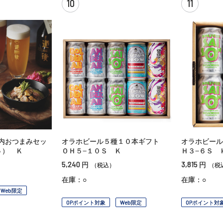
10
11
内おつまみセッ
オラホビール５種１０本ギフト
オラホビール
５） Ｋ
ＯＨ５−１０Ｓ Ｋ
Ｈ３−６Ｓ 
5,240
3,815
円
円
（税込）
（税
在庫：○
在庫：○
Web限定
OPポイント対象
Web限定
OPポイント対