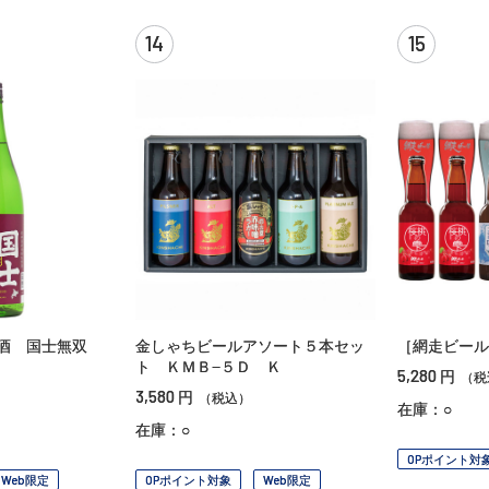
14
15
米酒 国士無双
金しゃちビールアソート５本セッ
［網走ビール
ト ＫＭＢ−５Ｄ Ｋ
5,280
円
（税
3,580
円
（税込）
在庫：○
在庫：○
OPポイント対
Web限定
OPポイント対象
Web限定