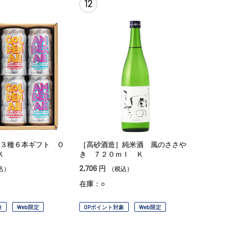
12
３種６本ギフト Ｏ
［高砂酒造］純米酒 風のささや
Ｋ
き ７２０ｍｌ Ｋ
2,706
円
込）
（税込）
在庫：○
象
Web限定
OPポイント対象
Web限定