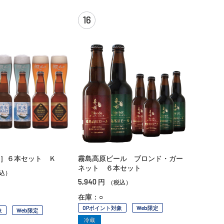
16
］６本セット Ｋ
霧島高原ビール ブロンド・ガー
ネット ６本セット
込）
5,940
円
（税込）
在庫：○
OPポイント対象
Web限定
象
Web限定
冷蔵