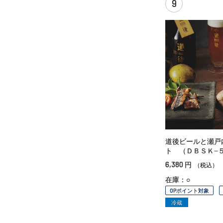
9
道後ビールと瀬戸
ト （ＤＢＳＫ−
6,380
円
（税込）
在庫：○
OPポイント対象
冷蔵