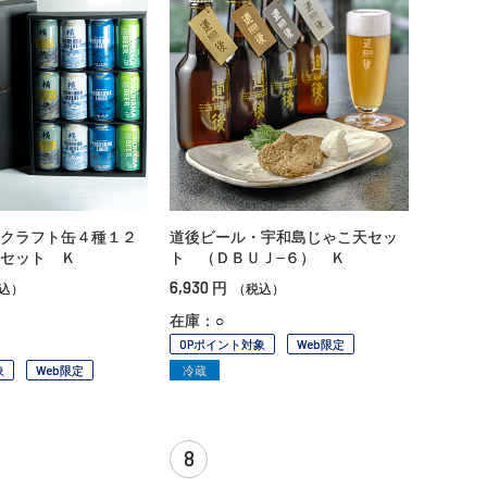
クラフト缶４種１２
道後ビール・宇和島じゃこ天セッ
セット Ｋ
ト （ＤＢＵＪ−６） Ｋ
6,930
円
込）
（税込）
在庫：○
OPポイント対象
Web限定
象
Web限定
冷蔵
8