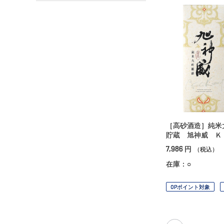
［高砂酒造］純米
貯蔵 旭神威 Ｋ
7,986
円
（税込）
在庫：○
OPポイント対象