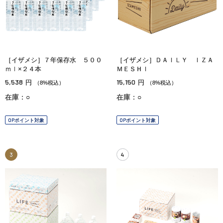
［イザメシ］７年保存水 ５００
［イザメシ］ＤＡＩＬＹ ＩＺＡ
ｍｌ×２４本
ＭＥＳＨＩ
5,538
15,150
円
円
（8%税込）
（8%税込）
在庫：○
在庫：○
OPポイント対象
OPポイント対象
3
4