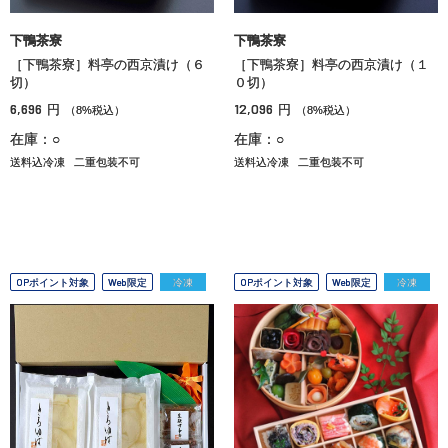
下鴨茶寮
下鴨茶寮
［下鴨茶寮］料亭の西京漬け（６
［下鴨茶寮］料亭の西京漬け（１
切）
０切）
6,696
12,096
円
円
（8%税込）
（8%税込）
在庫：○
在庫：○
送料込冷凍
二重包装不可
送料込冷凍
二重包装不可
OPポイント対象
Web限定
冷凍
OPポイント対象
Web限定
冷凍