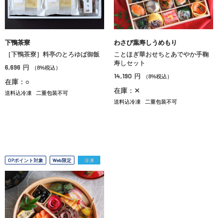
下鴨茶寮
わさび葉寿しうめもり
［下鴨茶寮］料亭のとろゆば御飯
ことほぎ華おせちとあでやか手鞠
寿しセット
6,696
円
（8%税込）
14,190
円
（8%税込）
在庫：○
在庫：✕
送料込冷凍
二重包装不可
送料込冷凍
二重包装不可
OPポイント対象
Web限定
冷凍