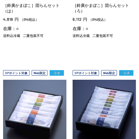
［鈴廣かまぼこ］団らんセット
［鈴廣かまぼこ］団らんセット
（は）
（ろ）
4,816
6,112
円
円
（8%税込）
（8%税込）
在庫：○
在庫：○
送料込冷蔵
二重包装不可
送料込冷蔵
二重包装不可
OPポイント対象
Web限定
冷凍
OPポイント対象
Web限定
冷凍