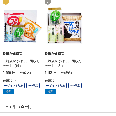
1
2
鈴廣かまぼこ
鈴廣かまぼこ
［鈴廣かまぼこ］団らん
［鈴廣かまぼこ］団らん
セット（は）
セット（ろ）
4,816
6,112
円
円
（8%税込）
（8%税込）
在庫：○
在庫：○
OPポイント対象
Web限定
OPポイント対象
Web限定
冷蔵
冷蔵
1 - 7
7
件 （全
件）