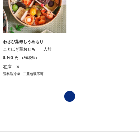
わさび葉寿しうめもり
ことほぎ華おせち 一人前
9,140
円
（8%税込）
在庫：✕
送料込冷凍
二重包装不可
1