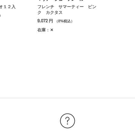
オ１２入
フレンチ サマーティー ピン
ク カクタス
）
9,072
円
（8%税込）
在庫：✕