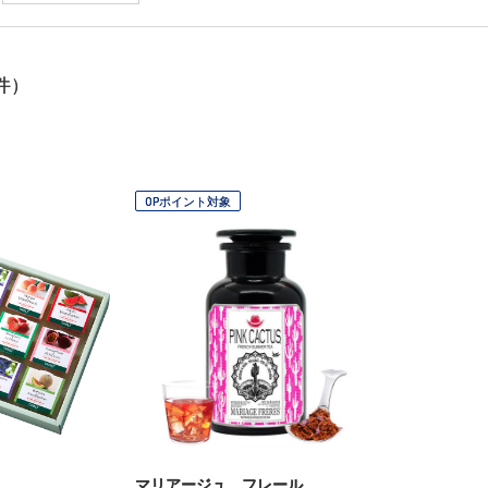
件）
OPポイント対象
マリアージュ フレール