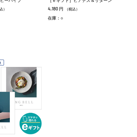
ビーハイブ
［ｅギフト］ヒアデス＆サターン
4,180
円
込）
（税込）
在庫：○
象