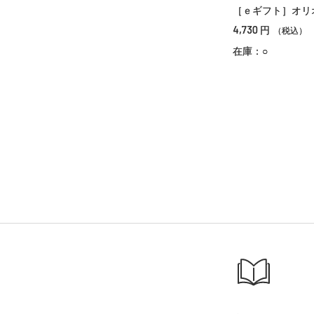
［ｅギフト］オリ
4,730
円
（税込）
在庫：○