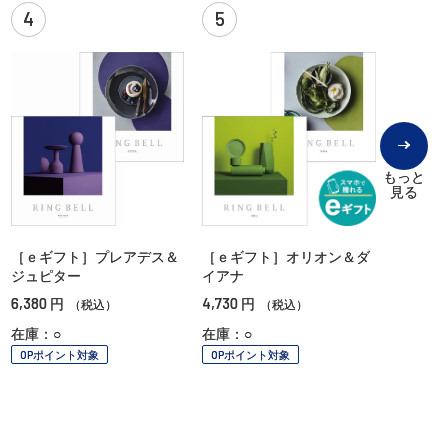
4
5
もっと
見る
［ｅギフト］プレアデス＆
［ｅギフト］オリオン＆ダ
ジュピター
イアナ
6,380
4,730
円
円
（税込）
（税込）
在庫：○
在庫：○
OPポイント対象
OPポイント対象