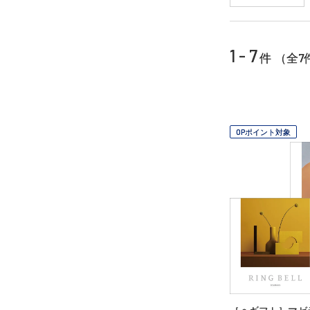
1 - 7
7
件 （全
OPポイント対象