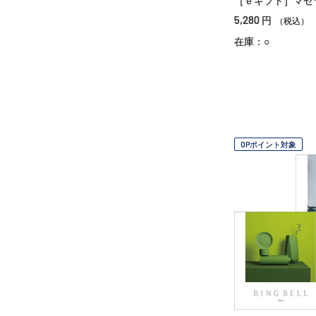
［ｅギフト］マゼ
5,280
円
（税込）
在庫：○
OPポイント対象