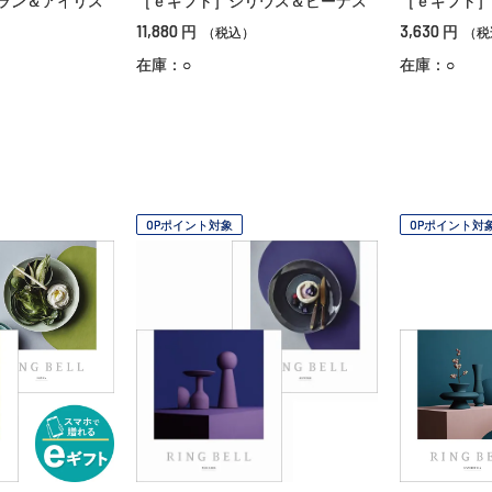
ラン＆アイリス
［ｅギフト］シリウス＆ビーナス
［ｅギフト］
11,880
3,630
円
円
（税込）
（税
在庫：○
在庫：○
OPポイント対象
OPポイント対