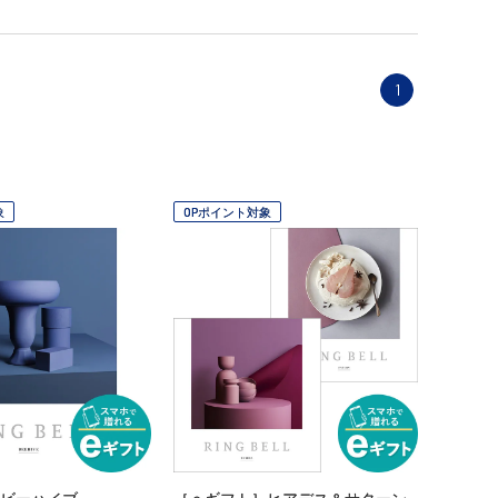
1
象
OPポイント対象