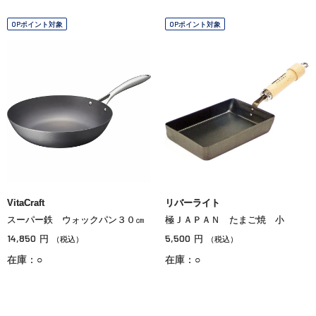
OPポイント対象
OPポイント対象
VitaCraft
リバーライト
スーパー鉄 ウォックパン３０㎝
極ＪＡＰＡＮ たまご焼 小
14,850
5,500
円
円
（税込）
（税込）
在庫：○
在庫：○