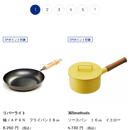
1
2
3
4
5
OPポイント対象
OPポイント対象
リバーライト
365methods
極ＪＡＰＡＮ フライパン２８㎝
ソースパン １６㎝ イエロー
8,250
4,730
円
円
（税込）
（税込）