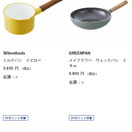
365methods
GREENPAN
ミルクパン イエロー
メイフラワー ウォックパン ２
８㎝
3,630
円
（税込）
9,900
円
（税込）
在庫：○
在庫：○
OPポイント対象
OPポイント対象