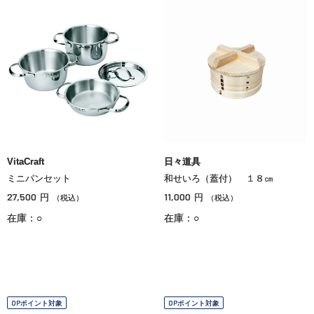
VitaCraft
日々道具
ミニパンセット
和せいろ（蓋付） １８㎝
27,500
11,000
円
円
（税込）
（税込）
在庫：○
在庫：○
OPポイント対象
OPポイント対象