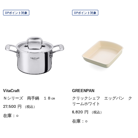
OPポイント対象
OPポイント対象
VitaCraft
GREENPAN
Ｎシリーズ 両手鍋 １８㎝
クリックシェフ エッグパン ク
リームホワイト
27,500
円
（税込）
6,820
円
（税込）
在庫：○
在庫：○