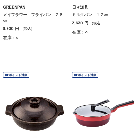
GREENPAN
日々道具
メイフラワー フライパン ２８
ミルクパン １２㎝
㎝
3,630
円
（税込）
9,900
円
（税込）
在庫：○
在庫：○
OPポイント対象
OPポイント対象