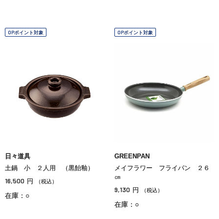
OPポイント対象
OPポイント対象
日々道具
GREENPAN
土鍋 小 ２人用 （黒飴釉）
メイフラワー フライパン ２６
㎝
16,500
円
（税込）
9,130
円
（税込）
在庫：○
在庫：○