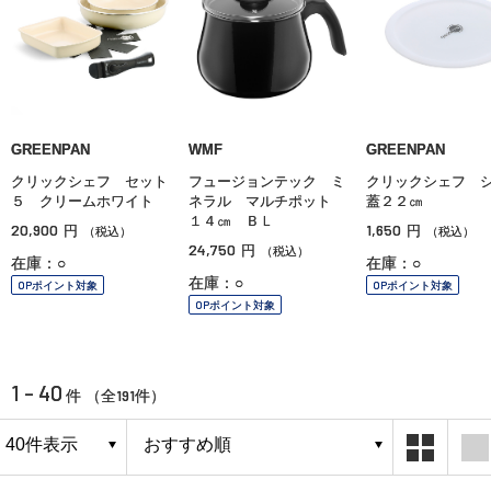
GREENPAN
WMF
GREENPAN
クリックシェフ セット
フュージョンテック ミ
クリックシェフ 
５ クリームホワイト
ネラル マルチポット
蓋２２㎝
１４㎝ ＢＬ
20,900
1,650
円
円
（税込）
（税込）
24,750
円
（税込）
在庫：○
在庫：○
在庫：○
OPポイント対象
OPポイント対象
OPポイント対象
1 - 40
191
件 （全
件）