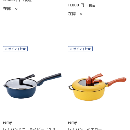
11,000
円
（税込）
在庫：○
在庫：○
OPポイント対象
OPポイント対象
remy
remy
レミパンミニ ネイビー（２０
レミパン イエロー