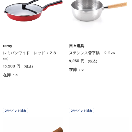
remy
日々道具
レミパンワイド レッド（２８
ステンレス雪平鍋 ２２㎝
㎝）
4,950
円
（税込）
13,200
円
（税込）
在庫：○
在庫：○
OPポイント対象
OPポイント対象