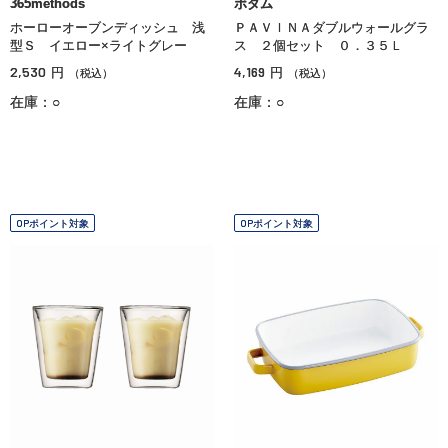
365methods
ボダム
ホーローオーブンディッシュ 浅
ＰＡＶＩＮＡダブルウォールグラ
型Ｓ イエロー×ライトグレー
ス ２個セット ０．３５Ｌ
2,530
4,169
円
円
（税込）
（税込）
在庫：○
在庫：○
OPポイント対象
OPポイント対象