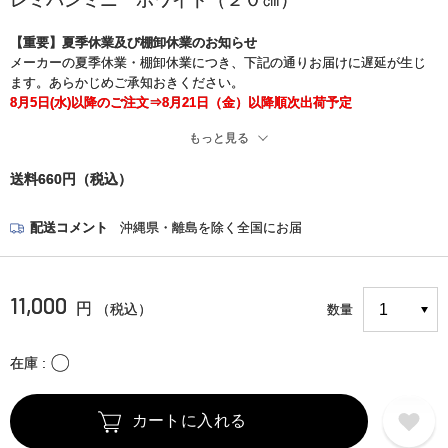
レミパンミニ ホワイト（２０㎝）
【重要】夏季休業及び棚卸休業のお知らせ
メーカーの夏季休業・棚卸休業につき、下記の通りお届けに遅延が生じ
ます。あらかじめご承知おきください。
8月5日(水)以降のご注文⇒8月21日（金）以降順次出荷予定
もっと見る
※また、現在、一部の地域でお荷物のお届け中止と遅れが生じておりま
す。
送料660円（税込）
お客さまには大変ご迷惑をお掛けいたしますが、何卒ご了承くださいま
すようお願い申し上げます。
＜詳細はこちら＞
配送コメント
沖縄県・離島を除く全国にお届
https://www.kuronekoyamato.co.jp/ytc/chien/chien_hp.html
11,000
円
（税込）
数量
〇
在庫
カートに入れる