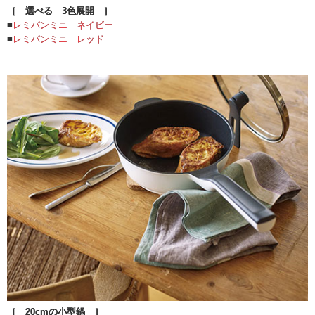
［ 選べる 3色展開 ］
■
レミパンミニ ネイビー
■
レミパンミニ レッド
［ 20cmの小型鍋 ］