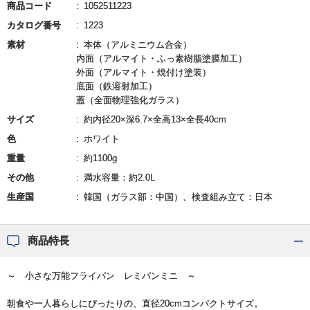
商品コード
1052511223
カタログ番号
1223
素材
本体（アルミニウム合金）
内面（アルマイト・ふっ素樹脂塗膜加工）
外面（アルマイト・焼付け塗装）
底面（鉄溶射加工）
蓋（全面物理強化ガラス）
サイズ
約内径20×深6.7×全高13×全長40cm
色
ホワイト
重量
約1100g
その他
満水容量：約2.0L
生産国
韓国（ガラス部：中国）、検査組み立て：日本
商品特長
～ 小さな万能フライパン レミパンミニ ～
朝食や一人暮らしにぴったりの、直径20cmコンパクトサイズ。