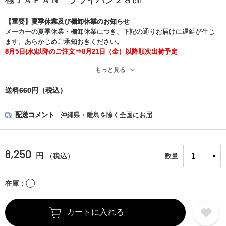
極ＪＡＰＡＮ フライパン２８㎝
【重要】夏季休業及び棚卸休業のお知らせ
メーカーの夏季休業・棚卸休業につき、下記の通りお届けに遅延が生じ
ます。あらかじめご承知おきください。
8月5日(水)以降のご注文⇒8月21日（金）以降順次出荷予定
もっと見る
※また、現在、一部の地域でお荷物のお届け中止と遅れが生じておりま
す。
送料660円（税込）
お客さまには大変ご迷惑をお掛けいたしますが、何卒ご了承くださいま
すようお願い申し上げます。
＜詳細はこちら＞
配送コメント
沖縄県・離島を除く全国にお届
https://www.kuronekoyamato.co.jp/ytc/chien/chien_hp.html
8,250
円
（税込）
数量
〇
在庫
カートに入れる