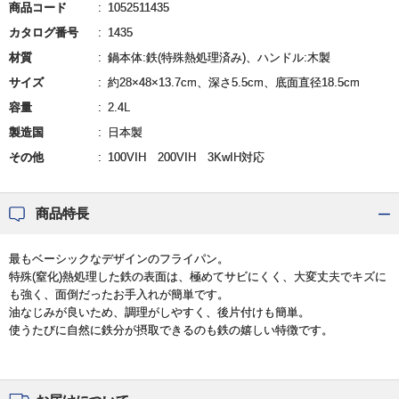
商品コード
1052511435
カタログ番号
1435
材質
鍋本体:鉄(特殊熱処理済み)、ハンドル:木製
サイズ
約28×48×13.7cm、深さ5.5cm、底面直径18.5cm
容量
2.4L
製造国
日本製
その他
100VIH 200VIH 3KwIH対応
商品特長
最もベーシックなデザインのフライパン。
特殊(窒化)熱処理した鉄の表面は、極めてサビにくく、大変丈夫でキズに
も強く、面倒だったお手入れが簡単です。
油なじみが良いため、調理がしやすく、後片付けも簡単。
使うたびに自然に鉄分が摂取できるのも鉄の嬉しい特徴です。