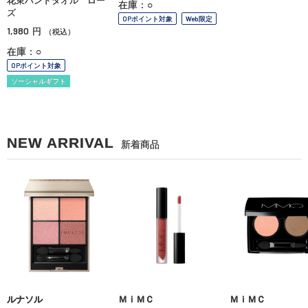
花束ハンドタオル ロー
在庫：○
ズ
OPポイント対象
Web限定
1,980
円
（税込）
在庫：○
OPポイント対象
ソーシャルギフト
NEW ARRIVAL
新着商品
ルナソル
ＭｉＭＣ
ＭｉＭＣ