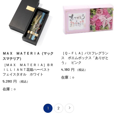
［Ｑ－ＦＬＡ］バスフレグラン
ＭＡＸ ＭＡＴＥＲＩＡ（マック
ス ポエムボックス「ありがと
スマテリア）
う」 ピンク
［ＭＡＸ ＭＡＴＥＲＩＡ］ＢＲ
4,180
ＩＬＬＩＡＮＴ花箱ハーベスト
円
（税込）
フェイスタオル ホワイト
在庫：○
5,280
円
（税込）
在庫：○
1
2