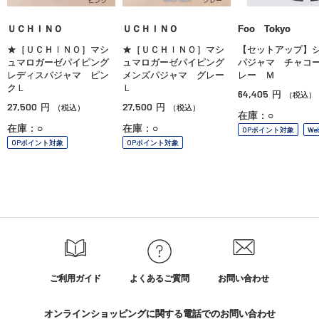
ＵＣＨＩＮＯ
ＵＣＨＩＮＯ
Foo Tokyo
★［ＵＣＨＩＮＯ］マシ
★［ＵＣＨＩＮＯ］マシ
【セットアップ】
ュマロガーゼパイピング
ュマロガーゼパイピング
パジャマ チャコ
レディスパジャマ ピン
メンズパジャマ グレー
レー Ｍ
クＬ
Ｌ
64,405
円
（税込）
27,500
27,500
円
円
（税込）
（税込）
在庫：○
在庫：○
在庫：○
OPポイント対象
We
OPポイント対象
OPポイント対象
ご利用ガイド
よくあるご質問
お問い合わせ
オンラインショッピングに関する電話でのお問い合わせ