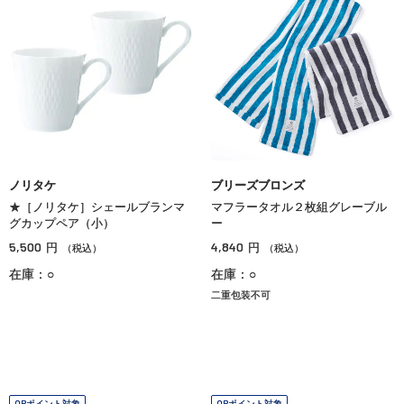
ノリタケ
ブリーズブロンズ
★［ノリタケ］シェールブランマ
マフラータオル２枚組グレーブル
グカップペア（小）
ー
5,500
4,840
円
円
（税込）
（税込）
在庫：○
在庫：○
二重包装不可
OPポイント対象
OPポイント対象