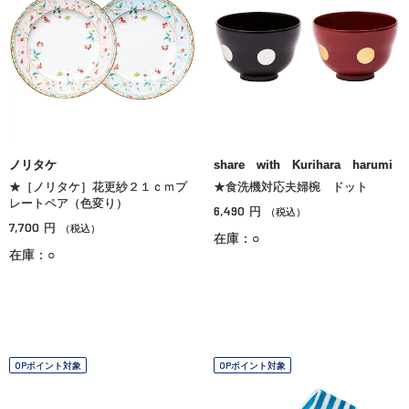
ノリタケ
share with Kurihara harumi
★［ノリタケ］花更紗２１ｃｍプ
★食洗機対応夫婦椀 ドット
レートペア（色変り）
6,490
円
（税込）
7,700
円
（税込）
在庫：○
在庫：○
OPポイント対象
OPポイント対象