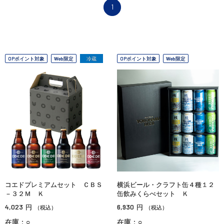
1
OPポイント対象
Web限定
冷蔵
OPポイント対象
Web限定
コエドプレミアムセット ＣＢＳ
横浜ビール・クラフト缶４種１２
－３２Ｍ Ｋ
缶飲みくらべセット Ｋ
4,023
6,930
円
円
（税込）
（税込）
在庫：○
在庫：○