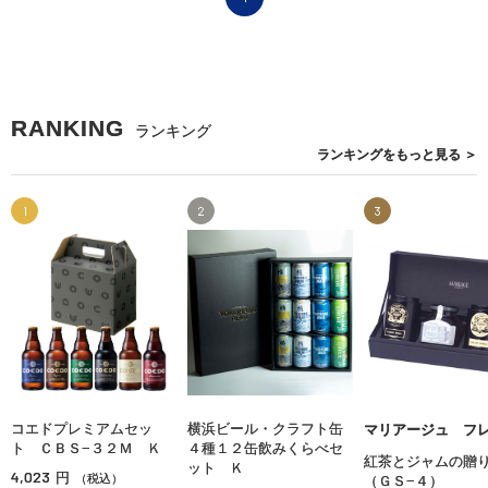
RANKING
ランキング
ランキングを
もっと見る
＞
1
2
3
コエドプレミアムセッ
横浜ビール・クラフト缶
マリアージュ フ
ト ＣＢＳ−３２Ｍ Ｋ
４種１２缶飲みくらべセ
紅茶とジャムの贈
ット Ｋ
4,023
円
（税込）
（ＧＳ−４）