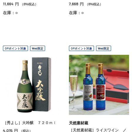
11,664
7,668
円
円
（8%税込）
（8%税込）
在庫：○
在庫：○
OPポイント対象
Web限定
OPポイント対象
Web限定
［秀よし］大吟醸 ７２０ｍｌ
天然素材蔵
4,015
［天然素材蔵］ライスワイン ノ
円
（税込）