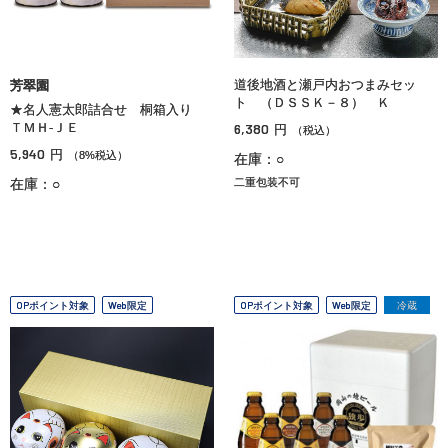
道後地酒と瀬戸内おつまみセッ
芳翠園
ト （ＤＳＳＫ－８） Ｋ
★名人憲太郎詰合せ 桐箱入り
ＴＭＨ‐ＪＥ
6,380
円
（税込）
5,940
円
（8%税込）
在庫：○
在庫：○
二重包装不可
OPポイント対象
Web限定
OPポイント対象
Web限定
冷蔵