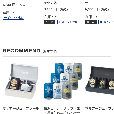
ッセンス
ー
7,700
円
（税込）
3,663
4,180
円
円
（税込）
（税込）
在庫：○
在庫：○
在庫：○
OPポイント対象
NEW
OPポイント対象
NEW
OPポイント
RECOMMEND
おすすめ
横浜ビール・クラフト缶
マリアージュ フレール
マリアージュ フ
３種９缶飲みくらべセッ