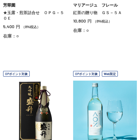
芳翠園
マリアージュ フレール
★玉露・煎茶詰合せ ＯＰＧ－５
紅茶の贈り物 ＧＳ－５Ａ
０Ｅ
10,800
円
（8%税込）
5,400
円
（8%税込）
在庫：○
在庫：○
OPポイント対象
OPポイント対象
Web限定