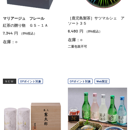
［鹿児島製茶］サツマルシェ ア
マリアージュ フレール
ソート３５
紅茶の贈り物 ＧＳ－１Ａ
6,480
円
（8%税込）
7,344
円
（8%税込）
在庫：○
在庫：○
二重包装不可
NEW
OPポイント対象
OPポイント対象
Web限定