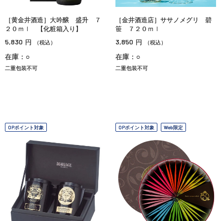
［黄金井酒造］大吟醸 盛升 ７
［金井酒造店］ササノメグリ 碧
２０ｍｌ 【化粧箱入り】
笹 ７２０ｍｌ
5,830
3,850
円
円
（税込）
（税込）
在庫：○
在庫：○
二重包装不可
二重包装不可
OPポイント対象
OPポイント対象
Web限定