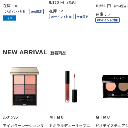
6,930
円
（税込）
11,664
在庫：○
円
（8%税込
在庫：○
OPポイント対象
Web限定
在庫：○
OPポイント対象
Web限定
冷蔵
OPポイント対象
NEW ARRIVAL
新着商品
ルナソル
ＭｉＭＣ
ＭｉＭＣ
アイカラーレーションＮ
ミネラルデューリップエ
ビオモイスチュア