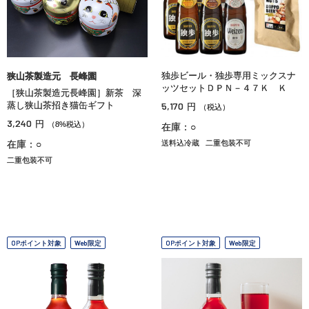
独歩ビール・独歩専用ミックスナ
狭山茶製造元 長峰園
ッツセットＤＰＮ－４７Ｋ Ｋ
［狭山茶製造元長峰園］新茶 深
蒸し狭山茶招き猫缶ギフト
5,170
円
（税込）
3,240
円
（8%税込）
在庫：○
在庫：○
送料込冷蔵
二重包装不可
二重包装不可
OPポイント対象
Web限定
OPポイント対象
Web限定